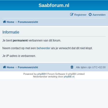
Saabforum.nl
Registreer
Aanmelden
Home
Forumoverzicht
Informatie
Je bent
permanent
verbannen van dit forum.
Neem contact op met een
beheerder
als je verwacht dat dit niet klopt.
Je IP-adres is verbannen.
Home
Forumoverzicht
Alle tijden zijn
UTC+02:00
Powered by
phpBB
® Forum Software © phpBB Limited
Nederlandse vertaling door
phpBB.nl
.