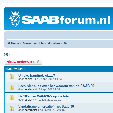
Home
Forumoverzicht
Modellen
90
90
Nieuw onderwerp
ONDERWERPEN
Unieke barnfind, of.....?
door
esalet
» zo 22 apr, 2012 14:33
Lees hier alles over het waarom van de SAAB 90
door
esalet
» do 19 apr, 2012 9:31
De 90's van WAMWAS op de foto
door
esalet
» vr 10 feb, 2012 20:19
Vandalisme en creatief met Saab 90
door
peterhelm
» do 26 jan, 2012 0:16