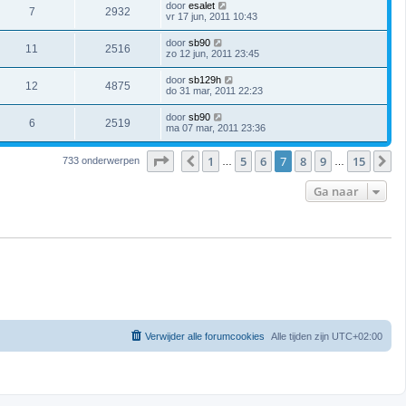
door
esalet
7
2932
vr 17 jun, 2011 10:43
door
sb90
11
2516
zo 12 jun, 2011 23:45
door
sb129h
12
4875
do 31 mar, 2011 22:23
door
sb90
6
2519
ma 07 mar, 2011 23:36
Pagina
7
van
15
1
5
6
7
8
9
15
Vorige
V
733 onderwerpen
…
…
Ga naar
Verwijder alle forumcookies
Alle tijden zijn
UTC+02:00