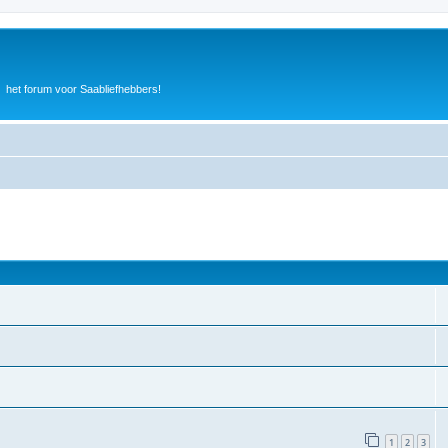
het forum voor Saabliefhebbers!
1
2
3