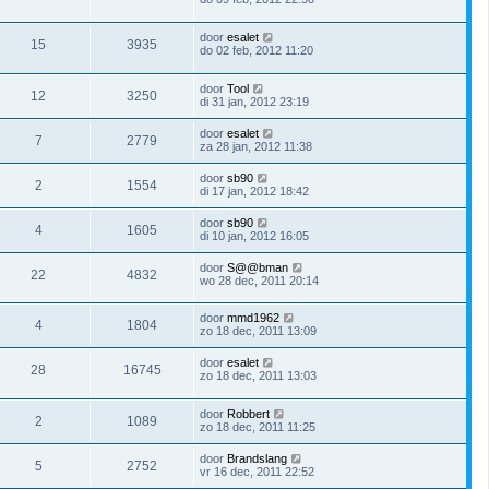
door
esalet
15
3935
do 02 feb, 2012 11:20
door
Tool
12
3250
di 31 jan, 2012 23:19
door
esalet
7
2779
za 28 jan, 2012 11:38
door
sb90
2
1554
di 17 jan, 2012 18:42
door
sb90
4
1605
di 10 jan, 2012 16:05
door
S@@bman
22
4832
wo 28 dec, 2011 20:14
door
mmd1962
4
1804
zo 18 dec, 2011 13:09
door
esalet
28
16745
zo 18 dec, 2011 13:03
door
Robbert
2
1089
zo 18 dec, 2011 11:25
door
Brandslang
5
2752
vr 16 dec, 2011 22:52