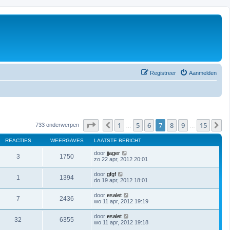
Registreer
Aanmelden
Pagina
7
van
15
1
5
6
7
8
9
15
Vorige
V
733 onderwerpen
…
…
REACTIES
WEERGAVES
LAATSTE BERICHT
door
jjager
3
1750
zo 22 apr, 2012 20:01
door
gfgf
1
1394
do 19 apr, 2012 18:01
door
esalet
7
2436
wo 11 apr, 2012 19:19
door
esalet
32
6355
wo 11 apr, 2012 19:18