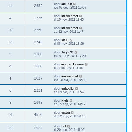
door
sb129h
11
2652
wo 07 dec, 2011 15:05
door
mr-toet-toet
4
1736
di 15 nov, 2011 11:45
door
mr-toet-toet
10
2760
za 12 nov, 2011 1:47
door
sb90
13
2743
di 08 nov, 2011 18:29
door
Jurjen91
5
2200
ma 07 nov, 2011 17:38
door
Ary van Hoorne
4
1660
di 11 okt, 2011 11:58
door
mr-toet-toet
1
1027
ma 10 okt, 2011 20:18
door
turbopilot
6
2221
zo 09 okt, 2011 20:47
door
Nielz
3
1698
zo 25 sep, 2011 14:12
door
esalet
16
4510
do 22 sep, 2011 20:19
door
Foll
15
3932
di 20 sep, 2011 18:00