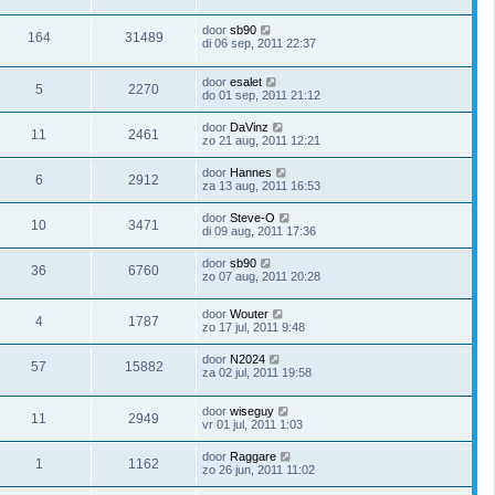
door
sb90
164
31489
di 06 sep, 2011 22:37
door
esalet
5
2270
do 01 sep, 2011 21:12
door
DaVinz
11
2461
zo 21 aug, 2011 12:21
door
Hannes
6
2912
za 13 aug, 2011 16:53
door
Steve-O
10
3471
di 09 aug, 2011 17:36
door
sb90
36
6760
zo 07 aug, 2011 20:28
door
Wouter
4
1787
zo 17 jul, 2011 9:48
door
N2024
57
15882
za 02 jul, 2011 19:58
door
wiseguy
11
2949
vr 01 jul, 2011 1:03
door
Raggare
1
1162
zo 26 jun, 2011 11:02