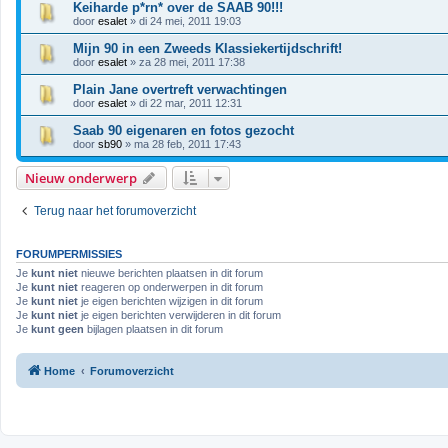
Keiharde p*rn* over de SAAB 90!!!
door
esalet
» di 24 mei, 2011 19:03
Mijn 90 in een Zweeds Klassiekertijdschrift!
door
esalet
» za 28 mei, 2011 17:38
Plain Jane overtreft verwachtingen
door
esalet
» di 22 mar, 2011 12:31
Saab 90 eigenaren en fotos gezocht
door
sb90
» ma 28 feb, 2011 17:43
Nieuw onderwerp
Terug naar het forumoverzicht
FORUMPERMISSIES
Je
kunt niet
nieuwe berichten plaatsen in dit forum
Je
kunt niet
reageren op onderwerpen in dit forum
Je
kunt niet
je eigen berichten wijzigen in dit forum
Je
kunt niet
je eigen berichten verwijderen in dit forum
Je
kunt geen
bijlagen plaatsen in dit forum
Home
Forumoverzicht