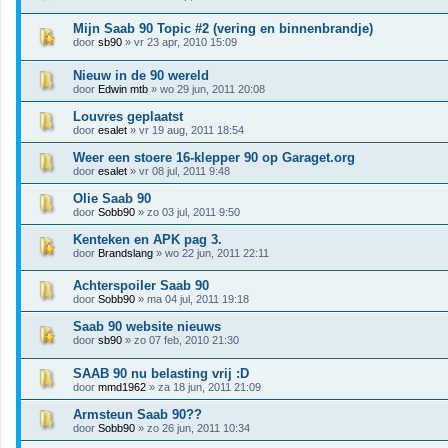
Mijn Saab 90 Topic #2 (vering en binnenbrandje)
door
sb90
» vr 23 apr, 2010 15:09
Nieuw in de 90 wereld
door
Edwin mtb
» wo 29 jun, 2011 20:08
Louvres geplaatst
door
esalet
» vr 19 aug, 2011 18:54
Weer een stoere 16-klepper 90 op Garaget.org
door
esalet
» vr 08 jul, 2011 9:48
Olie Saab 90
door
Sobb90
» zo 03 jul, 2011 9:50
Kenteken en APK pag 3.
door
Brandslang
» wo 22 jun, 2011 22:11
Achterspoiler Saab 90
door
Sobb90
» ma 04 jul, 2011 19:18
Saab 90 website nieuws
door
sb90
» zo 07 feb, 2010 21:30
SAAB 90 nu belasting vrij :D
door
mmd1962
» za 18 jun, 2011 21:09
Armsteun Saab 90??
door
Sobb90
» zo 26 jun, 2011 10:34