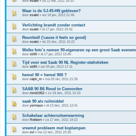
door
esalet
» za 12 feb, 2011 16:33
Waar is de SJ-45-HN gebleven?
door
esalet
» wo 18 jan, 2012 21:46
Verlichting brandt zonder contact
door
esalet
» di 17 jan, 2012 15:42
Reunited! ('cause it feels so good)
door
esalet
» do 22 dec, 2011 16:22
Welke foto`s nemen 90-eigenaren op een groot Saab evenem
door
sb90
» di 17 jan, 2012 13:45
Tijd voor wat Saab 90 NL Register-statistieken
door
sb90
» wo 04 jan, 2012 17:11
hemel 90 = hemel 900 ?
door
ralph_m
» ma 03 okt, 2011 21:35
SAAB 90 B6 Rood in Coevorden
door
mmd1962
» zo 18 dec, 2011 10:10
saab 90 als ruilmiddel
door
yermaun
» di 13 dec, 2011 12:41
Schakelaar achterruitverwarming
door
Robbert
» za 17 dec, 2011 19:22
vreemd probleem met koplampen
door
evl
» ma 12 dec, 2011 23:36