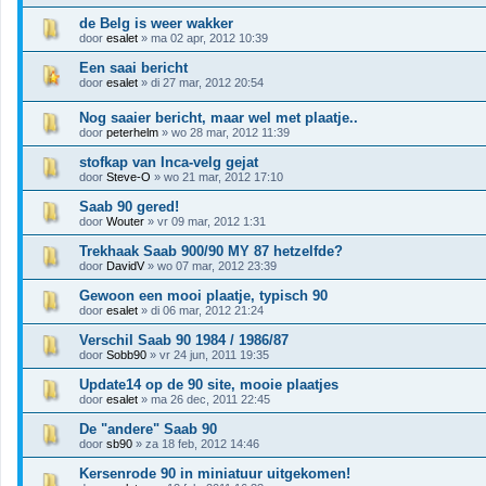
de Belg is weer wakker
door
esalet
» ma 02 apr, 2012 10:39
Een saai bericht
door
esalet
» di 27 mar, 2012 20:54
Nog saaier bericht, maar wel met plaatje..
door
peterhelm
» wo 28 mar, 2012 11:39
stofkap van Inca-velg gejat
door
Steve-O
» wo 21 mar, 2012 17:10
Saab 90 gered!
door
Wouter
» vr 09 mar, 2012 1:31
Trekhaak Saab 900/90 MY 87 hetzelfde?
door
DavidV
» wo 07 mar, 2012 23:39
Gewoon een mooi plaatje, typisch 90
door
esalet
» di 06 mar, 2012 21:24
Verschil Saab 90 1984 / 1986/87
door
Sobb90
» vr 24 jun, 2011 19:35
Update14 op de 90 site, mooie plaatjes
door
esalet
» ma 26 dec, 2011 22:45
De "andere" Saab 90
door
sb90
» za 18 feb, 2012 14:46
Kersenrode 90 in miniatuur uitgekomen!