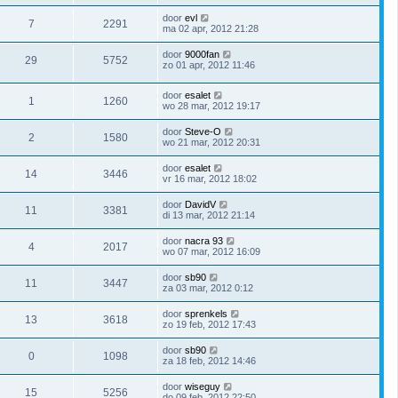
door
evl
7
2291
ma 02 apr, 2012 21:28
door
9000fan
29
5752
zo 01 apr, 2012 11:46
door
esalet
1
1260
wo 28 mar, 2012 19:17
door
Steve-O
2
1580
wo 21 mar, 2012 20:31
door
esalet
14
3446
vr 16 mar, 2012 18:02
door
DavidV
11
3381
di 13 mar, 2012 21:14
door
nacra 93
4
2017
wo 07 mar, 2012 16:09
door
sb90
11
3447
za 03 mar, 2012 0:12
door
sprenkels
13
3618
zo 19 feb, 2012 17:43
door
sb90
0
1098
za 18 feb, 2012 14:46
door
wiseguy
15
5256
do 09 feb, 2012 22:50