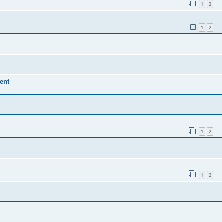
1
2
1
2
ent
1
2
1
2