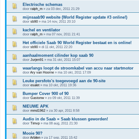
Electrische schemas
door
ralph_m
» za 03 dec, 2011 21:29
mijnsaab90 website (World Register update #3 online!)
door
sb90
» ma 14 nov, 2011 20:10
kachel en ventilator
door
ralph_m
» ma 07 nov, 2011 21:41
Het officiele Saab 90 World Register bestaat en is online!
door
sb90
» di 11 okt, 2011 22:20
aanhaalmoment cilinder kop saab 90
door
Jurjen91
» ma 31 okt, 2011 15:07
waarlangs loopt de stroomkabel van accu naar startmotor
door
Ary van Hoorne
» ma 10 okt, 2011 17:09
Leuke persfoto's toegevoegd aan de 90-site
door
esalet
» ma 10 okt, 2011 19:36
Bumper Cover 900 of 90
door
Gastonw
» zo 09 okt, 2011 11:39
NIEUWE APK
door
mmd1962
» za 30 apr, 2011 8:58
Audio in de Saab = Saab klussen geworden!
door
Timvp
» ma 08 aug, 2011 21:30
Mooie 90?
door
Arbilen
» za 17 sep, 2011 15:42