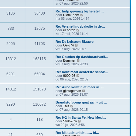
i
e
e
a
vr 07 aug, 2026 22:50
c
b
k
t
h
e
i
s
Re: hulp gevraag bij herstel …
t
3136
36400
r
j
t
B
door
Rienk Krist
i
k
e
e
ma 03 aug, 2026 14:34
c
l
b
k
h
a
e
i
Re: Versnellingsbakolie in de…
t
733
12675
a
r
j
B
door
richardh
t
i
k
e
zo 17 mei, 2026 11:14
s
c
l
k
t
h
a
i
Re: De Leisteen Blauwe
e
t
2905
41703
a
j
B
door
Oelo74
b
t
k
e
vr 07 aug, 2026 9:07
e
s
l
k
r
t
a
i
Re: Gouden tip dashboardverli…
i
e
13312
163115
a
j
B
door
Bummer
c
b
t
k
e
vr 07 aug, 2026 20:33
h
e
s
l
k
t
r
t
a
i
Re: bout maat achterste schok…
i
e
6201
65034
a
j
B
door
9000-95
c
b
t
k
e
do 06 aug, 2026 22:09
h
e
s
l
k
t
r
t
a
i
Re: Airco komt niet meer in. …
i
e
14812
151873
a
j
B
door
gj.stegeman
c
b
t
k
e
vr 07 aug, 2026 19:07
h
e
s
l
k
t
r
t
a
i
Brandstofpomp gaat aan - uit …
i
e
9290
110072
a
j
B
door
Tais
c
b
t
k
e
vr 07 aug, 2026 20:15
h
e
s
l
k
t
r
t
a
i
Re: 9-2 in Santa Fe, New Mexi…
i
e
4
118
a
j
B
door
Style&Co
c
b
t
k
e
wo 22 jul, 2026 8:56
h
e
s
l
k
t
r
t
a
i
Re: Mistachterlicht ...... bl…
i
e
41
639
a
j
B