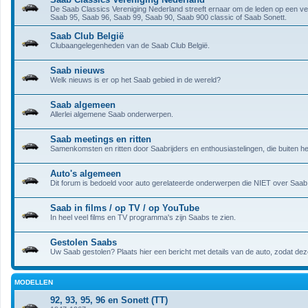
De Saab Classics Vereniging Nederland streeft ernaar om de leden op een ver
Saab 95, Saab 96, Saab 99, Saab 90, Saab 900 classic of Saab Sonett.
Saab Club België
Clubaangelegenheden van de Saab Club België.
Saab nieuws
Welk nieuws is er op het Saab gebied in de wereld?
Saab algemeen
Allerlei algemene Saab onderwerpen.
Saab meetings en ritten
Samenkomsten en ritten door Saabrijders en enthousiastelingen, die buiten
Auto's algemeen
Dit forum is bedoeld voor auto gerelateerde onderwerpen die NIET over Saab
Saab in films / op TV / op YouTube
In heel veel films en TV programma's zijn Saabs te zien.
Gestolen Saabs
Uw Saab gestolen? Plaats hier een bericht met details van de auto, zodat dez
MODELLEN
92, 93, 95, 96 en Sonett (TT)