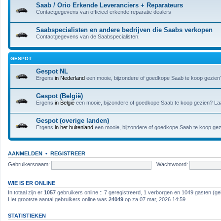
Saab / Orio Erkende Leveranciers + Reparateurs
Contactgegevens van officieel erkende reparatie dealers
Saabspecialisten en andere bedrijven die Saabs verkopen
Contactgegevens van de Saabspecialisten.
GESPOT
Gespot NL
Ergens
in Nederland
een mooie, bijzondere of goedkope Saab te koop gezien? 
Gespot (België)
Ergens
in België
een mooie, bijzondere of goedkope Saab te koop gezien? Laat
Gespot (overige landen)
Ergens
in het buitenland
een mooie, bijzondere of goedkope Saab te koop gezi
AANMELDEN
•
REGISTREER
Gebruikersnaam:
Wachtwoord:
WIE IS ER ONLINE
In totaal zijn er
1057
gebruikers online :: 7 geregistreerd, 1 verborgen en 1049 gasten (ge
Het grootste aantal gebruikers online was
24049
op za 07 mar, 2026 14:59
STATISTIEKEN