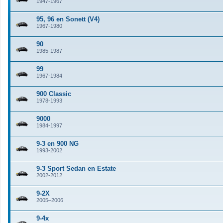
1947-1967
95, 96 en Sonett (V4)
1967-1980
90
1985-1987
99
1967-1984
900 Classic
1978-1993
9000
1984-1997
9-3 en 900 NG
1993-2002
9-3 Sport Sedan en Estate
2002-2012
9-2X
2005–2006
9-4x