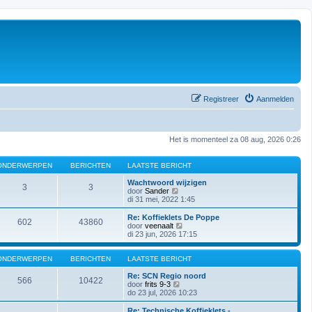
Registreer
Aanmelden
Het is momenteel za 08 aug, 2026 0:26
ONDERWERPEN
BERICHTEN
LAATSTE BERICHT
Wachtwoord wijzigen
3
3
B
door
Sander
e
di 31 mei, 2022 1:45
k
i
Re: Koffieklets De Poppe
602
43860
j
B
door
veenaalt
k
e
di 23 jun, 2026 17:15
l
k
a
i
a
j
ONDERWERPEN
BERICHTEN
LAATSTE BERICHT
t
k
s
l
Re: SCN Regio noord
566
10422
t
B
a
door
frits 9-3
e
e
a
do 23 jul, 2026 10:23
b
k
t
e
i
s
Re: Technische Koffieklets - …