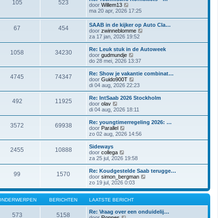
105
523
r
j
t
B
door
Willem13
i
k
e
e
ma 20 apr, 2026 17:25
c
l
b
k
h
a
e
i
SAAB in de kijker op Auto Cla…
t
a
r
67
454
j
B
door
zwinneblomme
t
i
k
e
za 17 jan, 2026 19:52
s
c
l
k
t
h
a
i
Re: Leuk stuk in de Autoweek
e
t
a
1058
34230
j
B
door
gudmundje
b
t
k
e
do 28 mei, 2026 13:37
e
s
l
k
r
t
a
i
Re: Show je vakantie combinat…
i
e
4745
74347
a
j
B
door
Guido900T
c
b
t
k
e
di 04 aug, 2026 22:23
h
e
s
l
k
t
r
t
a
i
Re: IntSaab 2026 Stockholm
i
e
492
11925
a
j
B
door
olav
c
b
t
k
e
di 04 aug, 2026 18:11
h
e
s
l
k
t
r
t
a
i
Re: youngtimerregeling 2026: …
i
e
3572
69938
a
j
B
door
Parallel
c
b
t
k
e
zo 02 aug, 2026 14:56
h
e
s
l
k
t
r
t
a
i
Sideways
i
e
2455
10888
a
j
B
door
collega
c
b
t
k
e
za 25 jul, 2026 19:58
h
e
s
l
k
t
r
t
a
i
Re: Koudgestelde Saab terugge…
i
e
99
1570
a
j
B
door
simon_bergman
c
b
t
k
e
zo 19 jul, 2026 0:03
h
e
s
l
k
t
r
t
a
i
i
e
a
j
ONDERWERPEN
BERICHTEN
LAATSTE BERICHT
c
b
t
k
h
e
s
l
Re: Vraag over een onduidelij…
t
573
5158
r
t
B
a
door
Ronnes