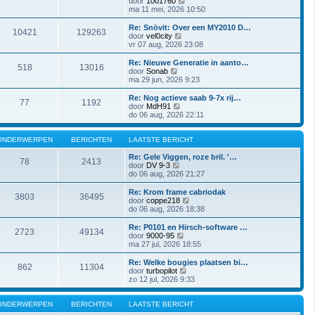
door
1001760
c
b
t
k
e
ma 11 mei, 2026 10:50
h
e
s
l
k
t
r
t
a
i
Re: Snövit: Over een MY2010 D…
i
e
10421
129263
a
j
B
door
vel0city
c
b
t
k
e
vr 07 aug, 2026 23:08
h
e
s
l
k
t
r
t
a
i
Re: Nieuwe Generatie in aanto…
i
e
518
13016
a
j
B
door
Sonab
c
b
t
k
e
ma 29 jun, 2026 9:23
h
e
s
l
k
t
r
t
a
i
Re: Nog actieve saab 9-7x rij…
i
e
77
1192
a
j
B
door
MdH91
c
b
t
k
e
do 06 aug, 2026 22:11
h
e
s
l
k
t
r
t
a
i
i
e
a
j
ONDERWERPEN
BERICHTEN
LAATSTE BERICHT
c
b
t
k
h
e
s
l
Re: Gele Viggen, roze bril. '…
t
78
2413
r
t
B
a
door
DV 9-3
i
e
e
a
do 06 aug, 2026 21:27
c
b
k
t
h
e
i
s
Re: Krom frame cabriodak
t
3803
36495
r
j
t
B
door
coppe218
i
k
e
e
do 06 aug, 2026 18:38
c
l
b
k
h
a
e
i
Re: P0101 en Hirsch-software …
t
2723
49134
a
r
j
B
door
9000-95
t
i
k
e
ma 27 jul, 2026 18:55
s
c
l
k
t
h
a
i
Re: Welke bougies plaatsen bi…
e
t
862
11304
a
j
B
door
turbopilot
b
t
k
e
zo 12 jul, 2026 9:33
e
s
l
k
r
t
a
i
i
e
a
j
ONDERWERPEN
BERICHTEN
LAATSTE BERICHT
c
b
t
k