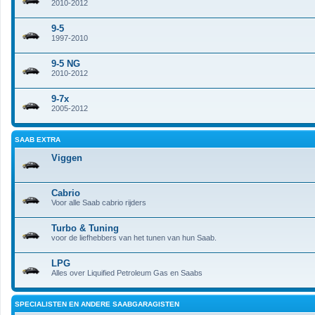
2010-2012
9-5
1997-2010
9-5 NG
2010-2012
9-7x
2005-2012
SAAB EXTRA
Viggen
Cabrio
Voor alle Saab cabrio rijders
Turbo & Tuning
voor de liefhebbers van het tunen van hun Saab.
LPG
Alles over Liquified Petroleum Gas en Saabs
SPECIALISTEN EN ANDERE SAABGARAGISTEN