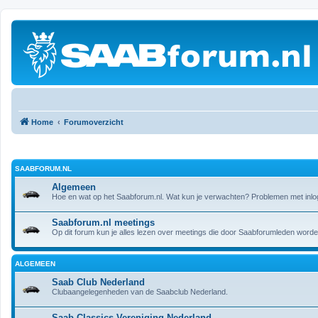
Home
Forumoverzicht
SAABFORUM.NL
Algemeen
Hoe en wat op het Saabforum.nl. Wat kun je verwachten? Problemen met inlog
Saabforum.nl meetings
Op dit forum kun je alles lezen over meetings die door Saabforumleden word
ALGEMEEN
Saab Club Nederland
Clubaangelegenheden van de Saabclub Nederland.
Saab Classics Vereniging Nederland