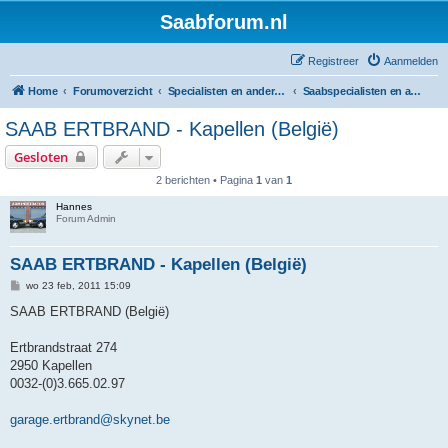
Saabforum.nl
Registreer
Aanmelden
Home
Forumoverzicht
Specialisten en andere Saabgaragisten
Saabspecialisten en andere bedrijven die Saabs verkopen
SAAB ERTBRAND - Kapellen (België)
Gesloten
2 berichten • Pagina
1
van
1
Hannes
Forum Admin
SAAB ERTBRAND - Kapellen (België)
B
wo 23 feb, 2011 15:09
e
r
SAAB ERTBRAND (België)
i
c
h
Ertbrandstraat 274
t
2950 Kapellen
0032-(0)3.665.02.97
garage.ertbrand@skynet.be