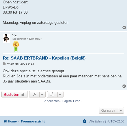
Openingstijden:
Di-Wo-Do
08:30 tot 17:30
Maandag, vrijdag en zaterdags gesloten
Vyv
Moderator + Donateur
Re: SAAB ERTBRAND - Kapellen (België)
B
vr 20 jun, 2025 9:53
e
r
Ook deze specialist is ermee gestopt.
i
Rudi en Jos zijn met ondertussen al een paar maanden met pensioen na
c
h
35 jaar sleutelen aan SAABs.
t
Gesloten
2 berichten • Pagina
1
van
1
Ga naar
Home
Forumoverzicht
Alle tijden zijn
UTC+02:00