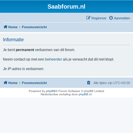
Saabforum.nl
Registreer
Aanmelden
Home
Forumoverzicht
Informatie
Je bent
permanent
verbannen van dit forum.
Neem contact op met een
beheerder
als je verwacht dat dit niet klopt.
Je IP-adres is verbannen.
Home
Forumoverzicht
Alle tijden zijn
UTC+02:00
Powered by
phpBB
® Forum Software © phpBB Limited
Nederlandse vertaling door
phpBB.nl
.