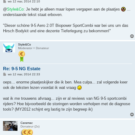
B
wo 12 mar, 2014 22:10
e
r
@
Style&Co
: Je hebt je alleen maar lopen vergapen aan de plaatjes
...
i
onderstaande tekst staat erboven.
c
h
t
"Dieser schöne 9-5 Aero 2.0T Biopower SportCombi war bei uns um das
Hirsch Bodykit und eine dezente Tieferlegung zu bekommen!"
Style&Co
Moderator + Donateur
Re: 9-5 NG Estate
B
wo 12 mar, 2014 22:33
e
r
oeps... enorme plaatjeskijker die ik ben. Mea culpa... zal volgende keer
i
ook de teksten lezen voordat ik wat vraag
c
h
t
wat ik me trouwens afvraag... zijn er al reviews van NG 9-5 sportcombi
rijders? Hoe bijvoorbeeld de storingen worden verholpen met de diagnose
tools? (MY2012 schijnt erg lastig te zijn begreep ik)
Caramac
Donateur (2x)