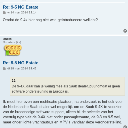
Re: 9-5 NG Estate
B
vr 14 mar, 2014 12:14
e
r
Omdat de 9-4x hier nog niet was geïntroduceerd wellicht?
i
c
h
t
jansen
Donateur (7x)
Re: 9-5 NG Estate
B
di 18 mar, 2014 18:42
e
r
i
c
h
De 9-4X, daar kan je weinig mee als Saab dealer, puur omdat er geen
t
software ondersteuning in Europa is,
Ik moet hier even een rectificatie plaatsen, na onderzoek is het ook voor
de Nederlandse Saab dealer wel mogenlijk om de Saab 9-4X te voorzien
van de broodnodige software support, alleen bij de selectie van het
voertuig type valt de 9-4X niet onder passagiersauto, de 9-3 en 9-5 wel,
maar onder lichte vrachtauto,s en MPV,s vandaar deze veronderstelling.