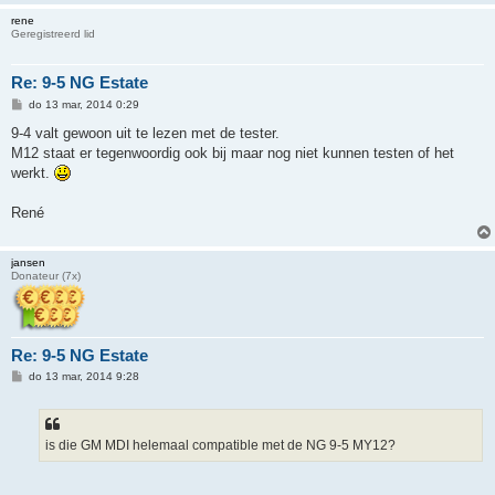
rene
Geregistreerd lid
Re: 9-5 NG Estate
B
do 13 mar, 2014 0:29
e
r
9-4 valt gewoon uit te lezen met de tester.
i
M12 staat er tegenwoordig ook bij maar nog niet kunnen testen of het
c
h
werkt.
t
René
jansen
Donateur (7x)
Re: 9-5 NG Estate
B
do 13 mar, 2014 9:28
e
r
i
c
h
is die GM MDI helemaal compatible met de NG 9-5 MY12?
t