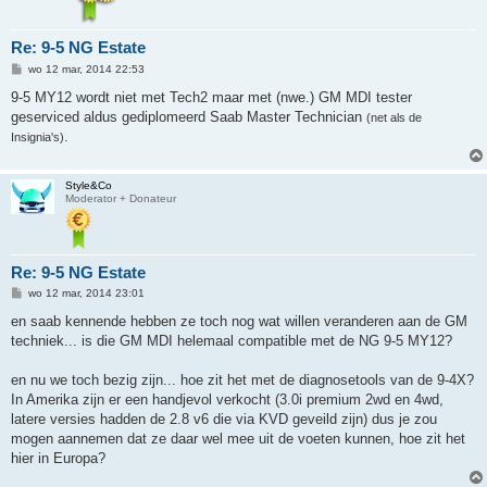
Re: 9-5 NG Estate
B
wo 12 mar, 2014 22:53
e
r
9-5 MY12 wordt niet met Tech2 maar met (nwe.) GM MDI tester
i
geserviced aldus gediplomeerd Saab Master Technician
(net als de
c
h
.
Insignia's)
t
Style&Co
Moderator + Donateur
Re: 9-5 NG Estate
B
wo 12 mar, 2014 23:01
e
r
en saab kennende hebben ze toch nog wat willen veranderen aan de GM
i
techniek... is die GM MDI helemaal compatible met de NG 9-5 MY12?
c
h
t
en nu we toch bezig zijn... hoe zit het met de diagnosetools van de 9-4X?
In Amerika zijn er een handjevol verkocht (3.0i premium 2wd en 4wd,
latere versies hadden de 2.8 v6 die via KVD geveild zijn) dus je zou
mogen aannemen dat ze daar wel mee uit de voeten kunnen, hoe zit het
hier in Europa?