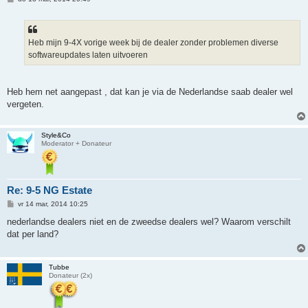
e
r
i
c
h
Heb mijn 9-4X vorige week bij de dealer zonder problemen diverse
t
softwareupdates laten uitvoeren
Heb hem net aangepast , dat kan je via de Nederlandse saab dealer wel
vergeten.
Style&Co
Moderator + Donateur
Re: 9-5 NG Estate
B
vr 14 mar, 2014 10:25
e
r
nederlandse dealers niet en de zweedse dealers wel? Waarom verschilt
i
dat per land?
c
h
t
Tubbe
Donateur (2x)