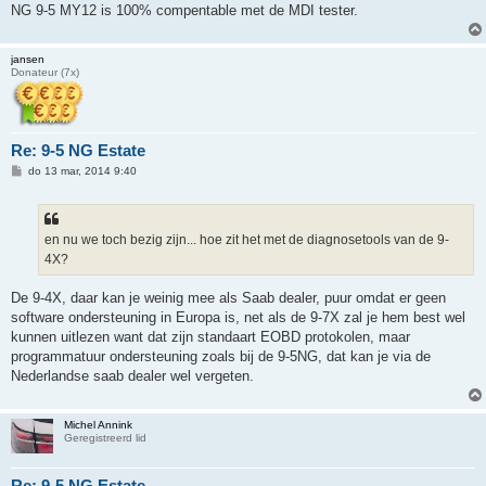
NG 9-5 MY12 is 100% compentable met de MDI tester.
jansen
Donateur (7x)
Re: 9-5 NG Estate
B
do 13 mar, 2014 9:40
e
r
i
c
h
en nu we toch bezig zijn... hoe zit het met de diagnosetools van de 9-
t
4X?
De 9-4X, daar kan je weinig mee als Saab dealer, puur omdat er geen
software ondersteuning in Europa is, net als de 9-7X zal je hem best wel
kunnen uitlezen want dat zijn standaart EOBD protokolen, maar
programmatuur ondersteuning zoals bij de 9-5NG, dat kan je via de
Nederlandse saab dealer wel vergeten.
Michel Annink
Geregistreerd lid
Re: 9-5 NG Estate