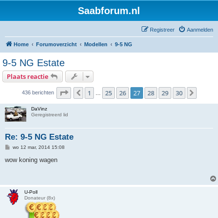
Saabforum.nl
Registreer
Aanmelden
Home
Forumoverzicht
Modellen
9-5 NG
9-5 NG Estate
Plaats reactie
Pagina
27
van
30
1
25
26
27
28
29
30
Vorige
Volge
436 berichten
…
DaVinz
Geregistreerd lid
Re: 9-5 NG Estate
B
wo 12 mar, 2014 15:08
e
r
wow koning wagen
i
c
h
t
U-Poll
Donateur (8x)