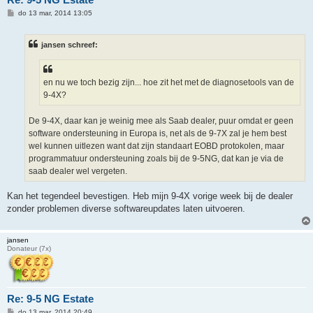
B
do 13 mar, 2014 13:05
e
r
i
jansen schreef:
c
h
t
en nu we toch bezig zijn... hoe zit het met de diagnosetools van de
9-4X?
De 9-4X, daar kan je weinig mee als Saab dealer, puur omdat er geen
software ondersteuning in Europa is, net als de 9-7X zal je hem best
wel kunnen uitlezen want dat zijn standaart EOBD protokolen, maar
programmatuur ondersteuning zoals bij de 9-5NG, dat kan je via de
saab dealer wel vergeten.
Kan het tegendeel bevestigen. Heb mijn 9-4X vorige week bij de dealer
zonder problemen diverse softwareupdates laten uitvoeren.
jansen
Donateur (7x)
Re: 9-5 NG Estate
B
do 13 mar, 2014 20:49