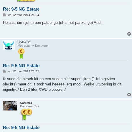
Re: 9-5 NG Estate
B
wo 12 mar, 2014 21:24
e
r
Helaas, die rijdt in een patserige (of is het panzerige) Audi.
i
c
h
t
Style&Co
Moderator + Donateur
Re: 9-5 NG Estate
B
wo 12 mar, 2014 21:42
e
r
ik vond die hirsch kit op een sedan niet super lijken (1 foto gezien
i
slechts) maar dit is toch wel heeeeel erg mooi. Welke uitvoering is dit
c
h
eigenlijk? Een 2 liter XWD biopower?
t
Caramac
Donateur (2x)
Re: 9-5 NG Estate