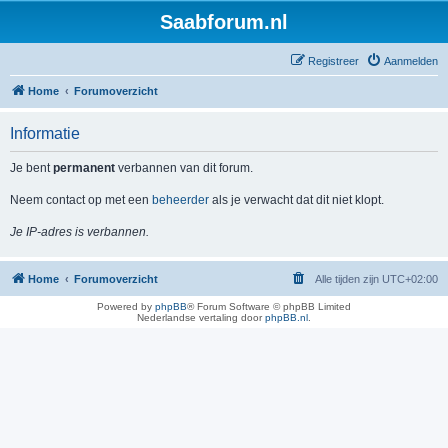
Saabforum.nl
Registreer
Aanmelden
Home
Forumoverzicht
Informatie
Je bent
permanent
verbannen van dit forum.
Neem contact op met een
beheerder
als je verwacht dat dit niet klopt.
Je IP-adres is verbannen.
Home
Forumoverzicht
Alle tijden zijn
UTC+02:00
Powered by
phpBB
® Forum Software © phpBB Limited
Nederlandse vertaling door
phpBB.nl
.