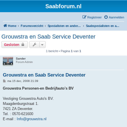
Saabforum.nl
Registreer
Aanmelden
Home
Forumoverzicht
Specialisten en andere Saabgaragisten
Saabspecialisten en andere bedrijven die Saabs verkopen
Grouwstra en Saab Service Deventer
Gesloten
1 bericht • Pagina
1
van
1
Sander
Forum Admin
Grouwstra en Saab Service Deventer
B
ma 15 dec, 2008 21:39
e
r
Grouwstra Personen-en Bedrijfauto's BV
i
c
h
Vestiging Grouwstra Auto's BV.
t
Maagdenburgstraat 1.
7421 ZA Deventer.
Tel. : 0570-621600
E-mail :
Info@grouwstra.nl