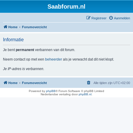
Saabforum.nl
Registreer
Aanmelden
Home
Forumoverzicht
Informatie
Je bent
permanent
verbannen van dit forum.
Neem contact op met een
beheerder
als je verwacht dat dit niet klopt.
Je IP-adres is verbannen.
Home
Forumoverzicht
Alle tijden zijn
UTC+02:00
Powered by
phpBB
® Forum Software © phpBB Limited
Nederlandse vertaling door
phpBB.nl
.