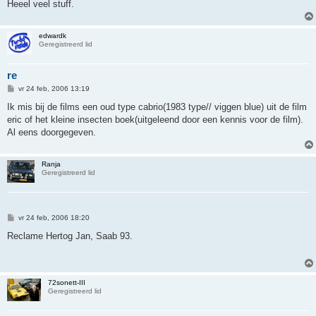
Heeel veel stuff.
edwardk
Geregistreerd lid
re
B
vr 24 feb, 2006 13:19
e
r
Ik mis bij de films een oud type cabrio(1983 type// viggen blue) uit de film
i
eric of het kleine insecten boek(uitgeleend door een kennis voor de film).
c
h
Al eens doorgegeven.
t
Ranja
Geregistreerd lid
B
vr 24 feb, 2006 18:20
e
r
Reclame Hertog Jan, Saab 93.
i
c
h
t
72sonett-III
Geregistreerd lid