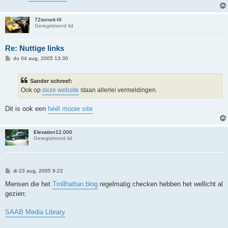
72sonett-III
Geregistreerd lid
Re: Nuttige links
B
do 04 aug, 2005 13:30
e
r
i
Sander schreef:
c
h
Ook op
deze website
staan allerlei vermeldingen.
t
Dit is ook een
héél mooie site
Elevation12,000
Geregistreerd lid
B
di 23 aug, 2005 9:22
e
r
Mensen die het
Trollhattan blog
regelmatig checken hebben het wellicht al
i
gezien:
c
h
t
SAAB Media Library