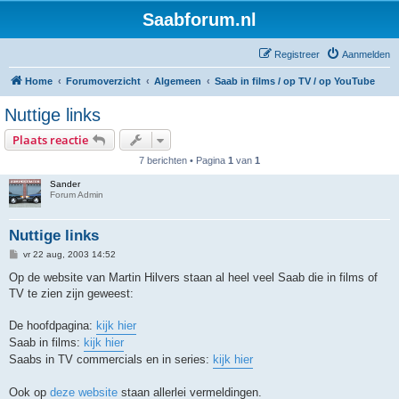
Saabforum.nl
Registreer
Aanmelden
Home
Forumoverzicht
Algemeen
Saab in films / op TV / op YouTube
Nuttige links
Plaats reactie
7 berichten • Pagina
1
van
1
Sander
Forum Admin
Nuttige links
B
vr 22 aug, 2003 14:52
e
r
Op de website van Martin Hilvers staan al heel veel Saab die in films of
i
TV te zien zijn geweest:
c
h
t
De hoofdpagina:
kijk hier
Saab in films:
kijk hier
Saabs in TV commercials en in series:
kijk hier
Ook op
deze website
staan allerlei vermeldingen.