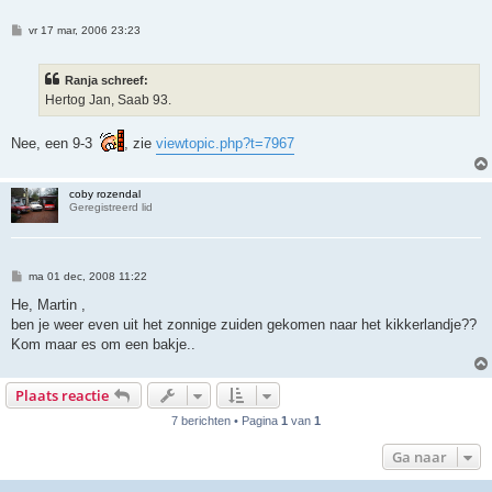
B
vr 17 mar, 2006 23:23
e
r
i
Ranja schreef:
c
h
Hertog Jan, Saab 93.
t
Nee, een 9-3
, zie
viewtopic.php?t=7967
coby rozendal
Geregistreerd lid
B
ma 01 dec, 2008 11:22
e
r
He, Martin ,
i
ben je weer even uit het zonnige zuiden gekomen naar het kikkerlandje??
c
h
Kom maar es om een bakje..
t
Plaats reactie
7 berichten • Pagina
1
van
1
Ga naar