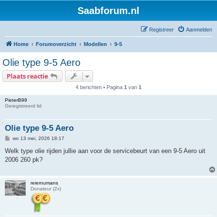
Saabforum.nl
Registreer
Aanmelden
Home
Forumoverzicht
Modellen
9-5
Olie type 9-5 Aero
Plaats reactie
4 berichten • Pagina
1
van
1
PieterB99
Geregistreerd lid
Olie type 9-5 Aero
B
wo 13 mei, 2026 18:17
e
r
Welk type olie rijden jullie aan voor de servicebeurt van een 9-5 Aero uit
i
2006 260 pk?
c
h
t
reiernumans
Donateur (2x)