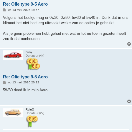
Re: Olie type 9-5 Aero
B
wo 13 mei, 2026 19:57
e
r
Volgens het boekje mag er 0w30, 0w30, 5w30 of 5w40 in. Denk dat in ons
i
klimaat het niet heel erg uitmaakt welke van de opties je gebruikt.
c
h
t
Als je geen problemen hebt gehad met wat er tot nu toe in gezeten heeft
zou ik dat aanhouden.
busy
Donateur (4x)
Re: Olie type 9-5 Aero
B
wo 13 mei, 2026 20:12
e
r
5W30 deed ik in mijn Aero.
i
c
h
t
ReinO
Donateur (2x)