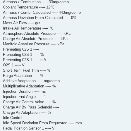
Airmass / Combustion ----- 33mg/comb
Coolant Temperature ----- 12°C
Airmass / Comb. Calculated ----- 443mg/comb
Airmass Deviation From Calculated ----- 0%
Mass Air Flow ----- g/s
Intake Air Temperature ----- °C
Atmosphere Absolute Pressure ----- kPa
Charge Air Absolute Pressure ----- kPa
Manifold Absolute Pressure ----- kPa
Preheating 02S 1 -----
Preheating 02S 1 ----- %
Preheating 02S 1 ----- mA
O2S 1 ----- V
Short Term Fuel Trim ----- %
Purge Adaptation ----- %
Additive Adaptation ----- mg/comb
Multiplicative Adaptation ----- %
Injection Duration ----- ms
Injection End Angle ----- °
Charge Air Control Valve ----- %
Charge Air By Pass Solenoid -----
Charge Air Adaptation ----- %
Idle Control -----
Idle Speed Deviation From Requested ----- rpm
Pedal Position Sensor 1 ----- V