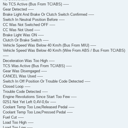
No TCS Active (Bus From TC/ABS) -----
Gear Detected -----
Brake Light And Brake Or Clutch Switch Confirmed -----
Switch In Neutral Position Before -----
CC Was Not Switched OFF -----
CC Was Not Used -----
Brake Light Was ON -----
Clutch Or Brake Switch -----
Vehicle Speed Was Below 40 Km/h (Bus From MIU) -----
Vehicle Speed Was Below 40 Km/h (Wire From ABS / Bus From TC/ABS)
-----
Deceleration Was Too High -----
TCS Was Active (Bus From TC/ABS) -----
Gear Was Disengaged -----
CANCEL Was Used -----
Switch In Off Position Or Trouble Code Detected -----
Closed Loop -----
Trouble Code Detected -----
Engine Revolutions Since Start Too Few -----
02S1 Not Yet Left 0,4V-0,6v -----
Coolant Temp Too Low,Released Pedal -----
Coolant Temp Too Low,Pressed Pedal -----
Fuel Cut -----
Load Too High -----
Load Too Low -----