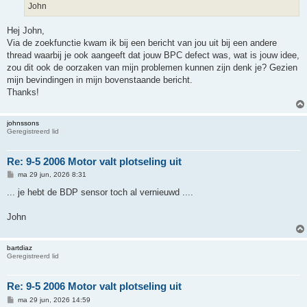
John
Hej John,
Via de zoekfunctie kwam ik bij een bericht van jou uit bij een andere
thread waarbij je ook aangeeft dat jouw BPC defect was, wat is jouw idee,
zou dit ook de oorzaken van mijn problemen kunnen zijn denk je? Gezien
mijn bevindingen in mijn bovenstaande bericht.
Thanks!
johnssons
Geregistreerd lid
Re: 9-5 2006 Motor valt plotseling uit
B
ma 29 jun, 2026 8:31
e
r
... je hebt de BDP sensor toch al vernieuwd ....
i
c
h
John
t
bartdiaz
Geregistreerd lid
Re: 9-5 2006 Motor valt plotseling uit
B
ma 29 jun, 2026 14:59