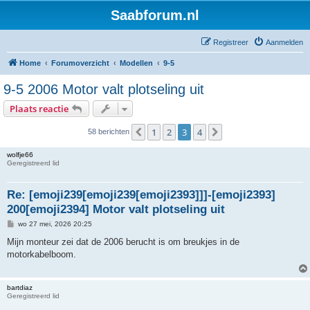
Saabforum.nl
Registreer
Aanmelden
Home
Forumoverzicht
Modellen
9-5
9-5 2006 Motor valt plotseling uit
Plaats reactie
1
2
3
4
Vorige
Volgende
58 berichten
wolfje66
Geregistreerd lid
Re: [emoji239[emoji239[emoji2393]]]-[emoji2393]
200[emoji2394] Motor valt plotseling uit
B
wo 27 mei, 2026 20:25
e
r
Mijn monteur zei dat de 2006 berucht is om breukjes in de
i
motorkabelboom.
c
h
t
bartdiaz
Geregistreerd lid