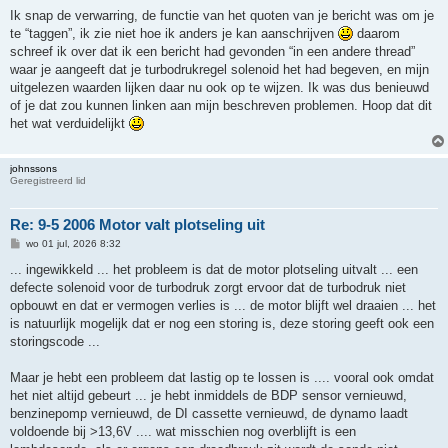
e
r
Ik snap de verwarring, de functie van het quoten van je bericht was om je
i
te “taggen”, ik zie niet hoe ik anders je kan aanschrijven
daarom
c
h
schreef ik over dat ik een bericht had gevonden “in een andere thread”
t
waar je aangeeft dat je turbodrukregel solenoid het had begeven, en mijn
uitgelezen waarden lijken daar nu ook op te wijzen. Ik was dus benieuwd
of je dat zou kunnen linken aan mijn beschreven problemen. Hoop dat dit
het wat verduidelijkt
johnssons
Geregistreerd lid
Re: 9-5 2006 Motor valt plotseling uit
B
wo 01 jul, 2026 8:32
e
r
... ingewikkeld ... het probleem is dat de motor plotseling uitvalt ... een
i
defecte solenoid voor de turbodruk zorgt ervoor dat de turbodruk niet
c
h
opbouwt en dat er vermogen verlies is ... de motor blijft wel draaien ... het
t
is natuurlijk mogelijk dat er nog een storing is, deze storing geeft ook een
storingscode ...
Maar je hebt een probleem dat lastig op te lossen is .... vooral ook omdat
het niet altijd gebeurt ... je hebt inmiddels de BDP sensor vernieuwd,
benzinepomp vernieuwd, de DI cassette vernieuwd, de dynamo laadt
voldoende bij >13,6V .... wat misschien nog overblijft is een