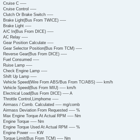
Cruise C -----
Cruise Control -----
Clutch Or Brake Switch -----
Brake Light(Bus From TWICE) -----
Brake Light -----
A/C In(Bus From DICE) -----
AC Relay -----
Gear Position Calculate -----
Gear Selector Position(Bus From TCM) -----
Reverse Gear(Bus From DICE) -----
Fuel Consumed -----
Ruise Lamp -----
Check Engine Lamp -----
Shift Up Lamp -----
Vehicle Speed(Wire From ABS/Bus From TC/ABS) ----- km/h
Vehicle Speed(Bus From MIU) ----- km/h
Electrical Load(Bus From DICE) ----- A
Throttle Control,Limphome -----
Airmass / Comb. Calculated ----- mg/comb
Airmass Deviation From Requested ----- %
Max Engine Torque At Actual RPM ----- Nm
Engine Torque ----- Nm
Engine Torque Used At Actual RPM ----- %
Engine Power ----- KW
Torque Limit(Bus From TCM) ----- Nm