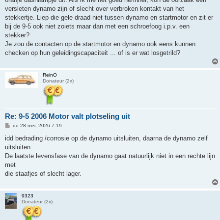
versleten dynamo zijn of slecht over verbroken kontakt van het
stekkertje. Liep die gele draad niet tussen dynamo en startmotor en zit er
bij de 9-5 ook niet zoiets maar dan met een schroefoog i.p.v. een
stekker?
Je zou de contacten op de startmotor en dynamo ook eens kunnen
checken op hun geleidingscapaciteit ... of is er wat losgetrild?
ReinO
Donateur (2x)
Re: 9-5 2006 Motor valt plotseling uit
B
do 28 mei, 2026 7:19
e
r
idd bedrading /corrosie op de dynamo uitsluiten, daarna de dynamo zelf
i
uitsluiten.
c
h
De laatste levensfase van de dynamo gaat natuurlijk niet in een rechte lijn
t
met
die staafjes of slecht lager.
9323
Donateur (2x)