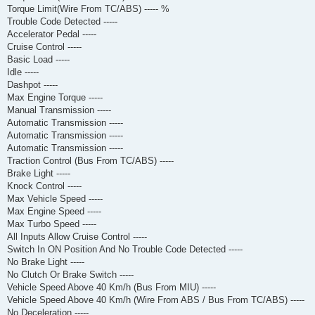
Torque Limit(Wire From TC/ABS) ----- %
Trouble Code Detected -----
Accelerator Pedal -----
Cruise Control -----
Basic Load -----
Idle -----
Dashpot -----
Max Engine Torque -----
Manual Transmission -----
Automatic Transmission -----
Automatic Transmission -----
Automatic Transmission -----
Traction Control (Bus From TC/ABS) -----
Brake Light -----
Knock Control -----
Max Vehicle Speed -----
Max Engine Speed -----
Max Turbo Speed -----
All Inputs Allow Cruise Control -----
Switch In ON Position And No Trouble Code Detected -----
No Brake Light -----
No Clutch Or Brake Switch -----
Vehicle Speed Above 40 Km/h (Bus From MIU) -----
Vehicle Speed Above 40 Km/h (Wire From ABS / Bus From TC/ABS) -----
No Deceleration -----