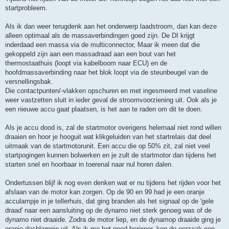
startprobleem.
Als ik dan weer terugdenk aan het onderwerp laadstroom, dan kan deze
alleen optimaal als de massaverbindingen goed zijn. De DI krijgt
inderdaad een massa via de multiconnector, Maar ik meen dat die
gekoppeld zijn aan een massadraad aan een bout van het
thermostaathuis (loopt via kabelboom naar ECU) en de
hoofdmassaverbinding naar het blok loopt via de steunbeugel van de
versnellingsbak.
Die contactpunten/-vlakken opschuren en met ingesmeerd met vaseline
weer vastzetten sluit in ieder geval de stroomvoorziening uit. Ook als je
een nieuwe accu gaat plaatsen, is het aan te raden om dit te doen.
Als je accu dood is, zal de startmotor overigens helemaal niet rond willen
draaien en hoor je hooguit wat klikgeluiden van het startrelais dat deel
uitmaak van de startmotorunit. Een accu die op 50% zit, zal niet veel
startpogingen kunnen bolwerken en je zult de startmotor dan tijdens het
starten snel en hoorbaar in toerenal naar nul horen dalen.
Ondertussen blijf ik nog even denken wat er nu tijdens het rijden voor het
afslaan van de motor kan zorgen. Op de 90 en 99 had je een oranje
acculampje in je tellerhuis, dat ging branden als het signaal op de 'gele
draad' naar een aansluiting op de dynamo niet sterk genoeg was of de
dynamo niet draaide. Zodra de motor liep, en de dynamop draaide ging je
oranje dashlampje uit. Als ik me het goed herinner, kon de oorzaak een