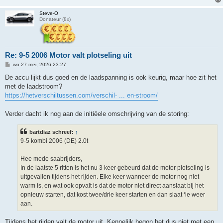
Steve-O
Donateur (8x)
Re: 9-5 2006 Motor valt plotseling uit
B
wo 27 mei, 2026 23:27
e
r
De accu lijkt dus goed en de laadspanning is ook keurig, maar hoe zit het
i
met de laadstroom?
c
h
https://hetverschiltussen.com/verschil- ... en-stroom/
t
Verder dacht ik nog aan de initiëele omschrijving van de storing:
bartdiaz schreef:
↑
9-5 kombi 2006 (DE) 2.0t
Hee mede saabrijders,
In de laatste 5 ritten is het nu 3 keer gebeurd dat de motor plotseling is
uitgevallen tijdens het rijden. Elke keer wanneer de motor nog niet
warm is, en wat ook opvalt is dat de motor niet direct aanslaat bij het
opnieuw starten, dat kost twee/drie keer starten en dan slaat ‘ie weer
aan.
Tijdens het rijden valt de motor uit. Kennelijk begon het dus niet met een