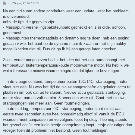
B
do 25 jun, 2026 10:35
e
r
Na een tijdje van andere prioriteiten weer een update, want het probleem
i
is onveranderd:
c
h
adhv de tips die gegeven zijn:
t
- Massapunt versnellingsbaksteunbalk gecheckt en is in orde, schoon,
geen roest.
- Massapunten thermostaathuis en dynamo nog te doen, heb een poging
gedaan v.w.b. het punt op de dynamo maar ik kwam er met mijn hobby-
mogelijkheden niet bij. Dus dit ga ik bij een garage laten checken.
Zoals eerder aangegeven had ik het idee dat het ook samenhangt met
temperatuur, buitentemperatuur/koude motor/warme motor. Nu heb ik wel
wat interessante nieuwe waarnemingen die dat lijken te bevestigen.
- In de vroege ochtend, temperatuur buiten 13C/14C, startpoging, motor
slaat niet aan. Nu was het tijd de nieuw aangeschafte en geladen accu te
plaatsen om ook dat uit te sluiten. Nieuwe accu geplaatst, startpoging,
motor slaat aan en valt na plm. 8 seconden weer uit. Gaat met nieuwe
startpogingen niet meer aan. Geen foutmeldingen.
- In de middag, temperatuur 23C, startpoging, motor slaat direct aan,
eerste twee seconden even heel onregelmatig alsof hij vanuit de ECU
waarden moet aanpassen en vervolgens loopt hij okay. Heb nog steeds
het gevoel dat 'ie een klein beetje onregelmatig loopt, ietsje onrustiger dan
vroeger toen dit probleem niet bestond. Geen foutmeldingen.