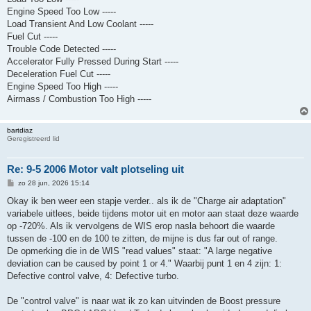
Engine Speed Too Low -----
Load Transient And Low Coolant -----
Fuel Cut -----
Trouble Code Detected -----
Accelerator Fully Pressed During Start -----
Deceleration Fuel Cut -----
Engine Speed Too High -----
Airmass / Combustion Too High -----
bartdiaz
Geregistreerd lid
Re: 9-5 2006 Motor valt plotseling uit
B
zo 28 jun, 2026 15:14
e
r
Okay ik ben weer een stapje verder.. als ik de "Charge air adaptation"
i
variabele uitlees, beide tijdens motor uit en motor aan staat deze waarde
c
h
op -720%. Als ik vervolgens de WIS erop nasla behoort die waarde
t
tussen de -100 en de 100 te zitten, de mijne is dus far out of range.
De opmerking die in de WIS "read values" staat: "A large negative
deviation can be caused by point 1 or 4." Waarbij punt 1 en 4 zijn: 1:
Defective control valve, 4: Defective turbo.
De "control valve" is naar wat ik zo kan uitvinden de Boost pressure