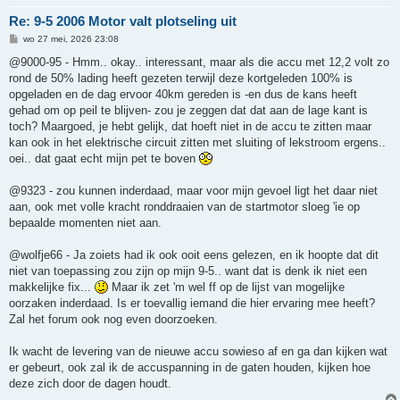
Re: 9-5 2006 Motor valt plotseling uit
B
wo 27 mei, 2026 23:08
e
r
@9000-95 - Hmm.. okay.. interessant, maar als die accu met 12,2 volt zo
i
rond de 50% lading heeft gezeten terwijl deze kortgeleden 100% is
c
h
opgeladen en de dag ervoor 40km gereden is -en dus de kans heeft
t
gehad om op peil te blijven- zou je zeggen dat dat aan de lage kant is
toch? Maargoed, je hebt gelijk, dat hoeft niet in de accu te zitten maar
kan ook in het elektrische circuit zitten met sluiting of lekstroom ergens..
oei.. dat gaat echt mijn pet te boven
@9323 - zou kunnen inderdaad, maar voor mijn gevoel ligt het daar niet
aan, ook met volle kracht ronddraaien van de startmotor sloeg 'ie op
bepaalde momenten niet aan.
@wolfje66 - Ja zoiets had ik ook ooit eens gelezen, en ik hoopte dat dit
niet van toepassing zou zijn op mijn 9-5.. want dat is denk ik niet een
makkelijke fix...
Maar ik zet 'm wel ff op de lijst van mogelijke
oorzaken inderdaad. Is er toevallig iemand die hier ervaring mee heeft?
Zal het forum ook nog even doorzoeken.
Ik wacht de levering van de nieuwe accu sowieso af en ga dan kijken wat
er gebeurt, ook zal ik de accuspanning in de gaten houden, kijken hoe
deze zich door de dagen houdt.