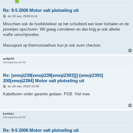
Re: 9-5 2006 Motor valt plotseling uit
B
do 28 mei, 2026 8:19
e
r
Misschien ook de hoofdstekker op het schutbord een keer loshalen en de
i
pinnetjes opschuren. Wil graag corroderen en dan krijg je ook allerlei
c
h
maffe verschijnselen.
t
Massapunt op thermostaathuis kun je ook even checken.
wolfje66
Geregistreerd lid
Re: [emoji239[emoji239[emoji2393]]]-[emoji2393]
200[emoji2394] Motor valt plotseling uit
B
do 28 mei, 2026 10:58
e
r
Kabelboom onder garantie gedaan. PGB. Viel mee.
i
c
h
t
bartdiaz
Geregistreerd lid
Re: 9-5 2006 Motor valt plotseling uit