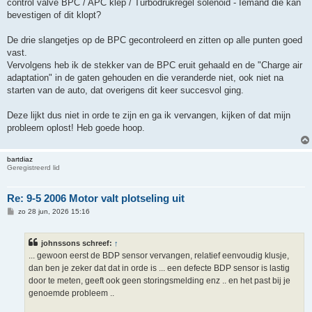
control valve BPC / APC klep / Turbodrukregel solenoid - Iemand die kan
bevestigen of dit klopt?
De drie slangetjes op de BPC gecontroleerd en zitten op alle punten goed
vast.
Vervolgens heb ik de stekker van de BPC eruit gehaald en de "Charge air
adaptation" in de gaten gehouden en die veranderde niet, ook niet na
starten van de auto, dat overigens dit keer succesvol ging.
Deze lijkt dus niet in orde te zijn en ga ik vervangen, kijken of dat mijn
probleem oplost! Heb goede hoop.
bartdiaz
Geregistreerd lid
Re: 9-5 2006 Motor valt plotseling uit
B
zo 28 jun, 2026 15:16
e
r
i
johnssons schreef:
↑
c
h
... gewoon eerst de BDP sensor vervangen, relatief eenvoudig klusje,
t
dan ben je zeker dat dat in orde is ... een defecte BDP sensor is lastig
door te meten, geeft ook geen storingsmelding enz .. en het past bij je
genoemde probleem ..