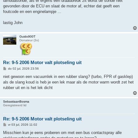
lambdasonde, als er ergens een draadbreuk zit wordt de sonde niet
gevonden door de ECU en slaat de motor af, echter dat geeft een
foutcode en een enginelampje ...
lastig John
Guido900T
Donateur (3x)
Re: 9-5 2006 Motor valt plotseling uit
B
do 02 jul, 2026 23:56
e
r
niet gewoon een vacuumlek in een rubber slang? (turbo, FPR of gasklep)
i
als de slang koud is heb je een lek maar als de motor warm wordt zet het
c
h
rubber uit en is het lek dicht
t
SebastiaanBosma
Geregistreerd lid
Re: 9-5 2006 Motor valt plotseling uit
B
vr 03 jul, 2026 11:02
e
r
Misschien kun je eens proberen om met een bus contactspray alle
i