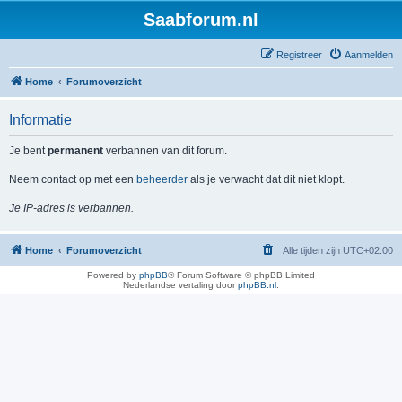
Saabforum.nl
Registreer
Aanmelden
Home
Forumoverzicht
Informatie
Je bent
permanent
verbannen van dit forum.
Neem contact op met een
beheerder
als je verwacht dat dit niet klopt.
Je IP-adres is verbannen.
Home
Forumoverzicht
Alle tijden zijn
UTC+02:00
Powered by
phpBB
® Forum Software © phpBB Limited
Nederlandse vertaling door
phpBB.nl
.