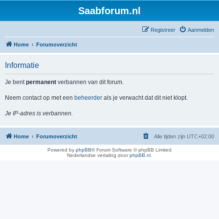
Saabforum.nl
Registreer
Aanmelden
Home
Forumoverzicht
Informatie
Je bent
permanent
verbannen van dit forum.
Neem contact op met een
beheerder
als je verwacht dat dit niet klopt.
Je IP-adres is verbannen.
Home
Forumoverzicht
Alle tijden zijn
UTC+02:00
Powered by
phpBB
® Forum Software © phpBB Limited
Nederlandse vertaling door
phpBB.nl
.