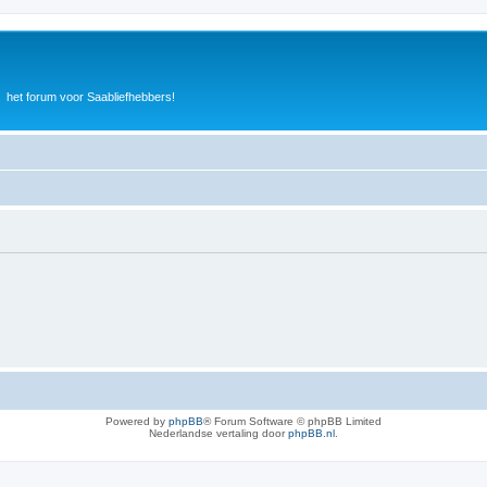
het forum voor Saabliefhebbers!
Powered by
phpBB
® Forum Software © phpBB Limited
Nederlandse vertaling door
phpBB.nl
.