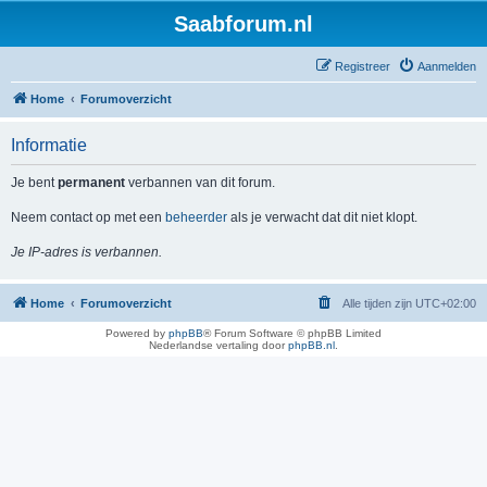
Saabforum.nl
Registreer
Aanmelden
Home
Forumoverzicht
Informatie
Je bent
permanent
verbannen van dit forum.
Neem contact op met een
beheerder
als je verwacht dat dit niet klopt.
Je IP-adres is verbannen.
Home
Forumoverzicht
Alle tijden zijn
UTC+02:00
Powered by
phpBB
® Forum Software © phpBB Limited
Nederlandse vertaling door
phpBB.nl
.