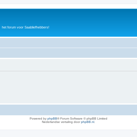
het forum voor Saabliefhebbers!
Powered by
phpBB
® Forum Software © phpBB Limited
Nederlandse vertaling door
phpBB.nl
.