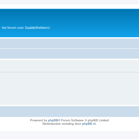
het forum voor Saabliefhebbers!
Powered by
phpBB
® Forum Software © phpBB Limited
Nederlandse vertaling door
phpBB.nl
.