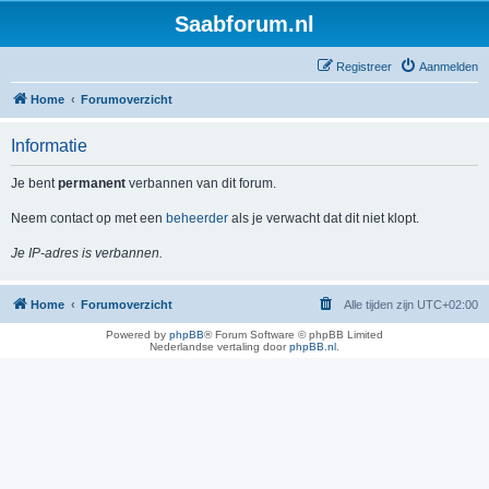
Saabforum.nl
Registreer
Aanmelden
Home
Forumoverzicht
Informatie
Je bent
permanent
verbannen van dit forum.
Neem contact op met een
beheerder
als je verwacht dat dit niet klopt.
Je IP-adres is verbannen.
Home
Forumoverzicht
Alle tijden zijn
UTC+02:00
Powered by
phpBB
® Forum Software © phpBB Limited
Nederlandse vertaling door
phpBB.nl
.