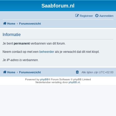
Saabforum.nl
Registreer
Aanmelden
Home
Forumoverzicht
Informatie
Je bent
permanent
verbannen van dit forum.
Neem contact op met een
beheerder
als je verwacht dat dit niet klopt.
Je IP-adres is verbannen.
Home
Forumoverzicht
Alle tijden zijn
UTC+02:00
Powered by
phpBB
® Forum Software © phpBB Limited
Nederlandse vertaling door
phpBB.nl
.