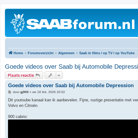
Home
Forumoverzicht
Algemeen
Saab in films / op TV / op YouTube
Goede videos over Saab bij Automobile Depress
Plaats reactie
Goede videos over Saab bij Automobile Depression
B
door
gj900
»
wo 18 feb, 2026 20:02
e
r
Dit youtoube kanaal kan ik aanbevelen. Fijne, rustige presentatie met 
i
Volvo en Citroën.
c
h
t
900 cabrio: