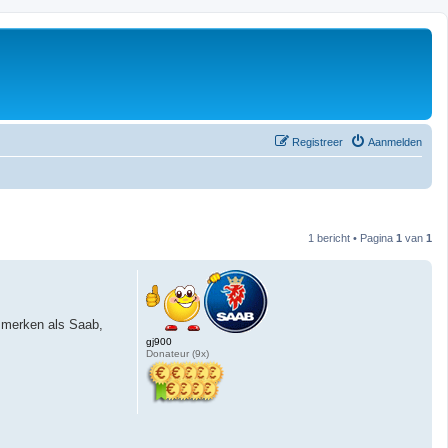
Registreer
Aanmelden
1 bericht • Pagina
1
van
1
ammerken als Saab,
gj900
Donateur (9x)