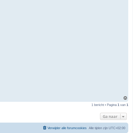
O
m
1 bericht • Pagina
1
van
1
h
o
o
Ga naar
g
Verwijder alle forumcookies
Alle tijden zijn
UTC+02:00