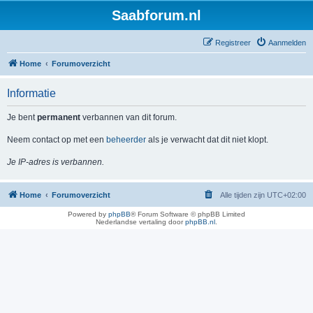
Saabforum.nl
Registreer
Aanmelden
Home
Forumoverzicht
Informatie
Je bent
permanent
verbannen van dit forum.
Neem contact op met een
beheerder
als je verwacht dat dit niet klopt.
Je IP-adres is verbannen.
Home
Forumoverzicht
Alle tijden zijn
UTC+02:00
Powered by
phpBB
® Forum Software © phpBB Limited
Nederlandse vertaling door
phpBB.nl
.