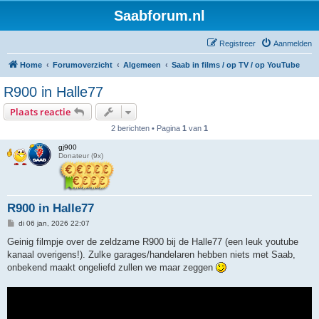
Saabforum.nl
Registreer
Aanmelden
Home
Forumoverzicht
Algemeen
Saab in films / op TV / op YouTube
R900 in Halle77
Plaats reactie
2 berichten • Pagina
1
van
1
gj900
Donateur (9x)
R900 in Halle77
B
di 06 jan, 2026 22:07
e
r
Geinig filmpje over de zeldzame R900 bij de Halle77 (een leuk youtube
i
kanaal overigens!). Zulke garages/handelaren hebben niets met Saab,
c
h
onbekend maakt ongeliefd zullen we maar zeggen
t