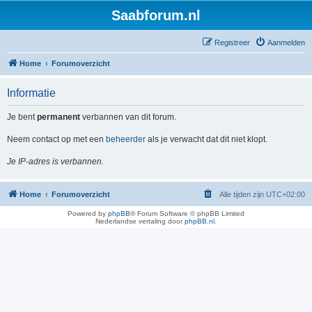
Saabforum.nl
Registreer
Aanmelden
Home
Forumoverzicht
Informatie
Je bent
permanent
verbannen van dit forum.
Neem contact op met een
beheerder
als je verwacht dat dit niet klopt.
Je IP-adres is verbannen.
Home
Forumoverzicht
Alle tijden zijn
UTC+02:00
Powered by
phpBB
® Forum Software © phpBB Limited
Nederlandse vertaling door
phpBB.nl
.