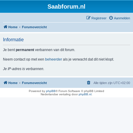
Saabforum.nl
Registreer
Aanmelden
Home
Forumoverzicht
Informatie
Je bent
permanent
verbannen van dit forum.
Neem contact op met een
beheerder
als je verwacht dat dit niet klopt.
Je IP-adres is verbannen.
Home
Forumoverzicht
Alle tijden zijn
UTC+02:00
Powered by
phpBB
® Forum Software © phpBB Limited
Nederlandse vertaling door
phpBB.nl
.