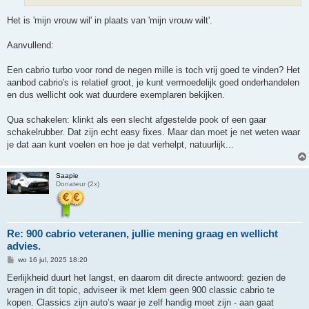
t
Het is 'mijn vrouw wil' in plaats van 'mijn vrouw wilt'.
Aanvullend:
Een cabrio turbo voor rond de negen mille is toch vrij goed te vinden? Het
aanbod cabrio's is relatief groot, je kunt vermoedelijk goed onderhandelen
en dus wellicht ook wat duurdere exemplaren bekijken.
Qua schakelen: klinkt als een slecht afgestelde pook of een gaar
schakelrubber. Dat zijn echt easy fixes. Maar dan moet je net weten waar
je dat aan kunt voelen en hoe je dat verhelpt, natuurlijk...
Saapie
Donateur (2x)
Re: 900 cabrio veteranen, jullie mening graag en wellicht
advies.
B
wo 16 jul, 2025 18:20
e
r
Eerlijkheid duurt het langst, en daarom dit directe antwoord: gezien de
i
vragen in dit topic, adviseer ik met klem geen 900 classic cabrio te
c
h
kopen. Classics zijn auto’s waar je zelf handig moet zijn - aan gaat
t