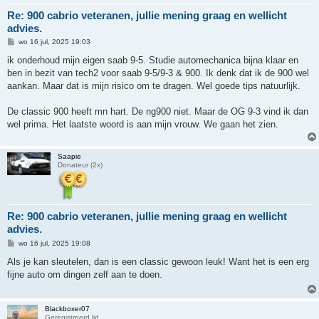
Re: 900 cabrio veteranen, jullie mening graag en wellicht
advies.
B
wo 16 jul, 2025 19:03
e
r
ik onderhoud mijn eigen saab 9-5. Studie automechanica bijna klaar en
i
ben in bezit van tech2 voor saab 9-5/9-3 & 900. Ik denk dat ik de 900 wel
c
h
aankan. Maar dat is mijn risico om te dragen. Wel goede tips natuurlijk.
t
De classic 900 heeft mn hart. De ng900 niet. Maar de OG 9-3 vind ik dan
wel prima. Het laatste woord is aan mijn vrouw. We gaan het zien.
Saapie
Donateur (2x)
Re: 900 cabrio veteranen, jullie mening graag en wellicht
advies.
B
wo 16 jul, 2025 19:08
e
r
Als je kan sleutelen, dan is een classic gewoon leuk! Want het is een erg
i
fijne auto om dingen zelf aan te doen.
c
h
t
Blackboxer07
Geregistreerd lid