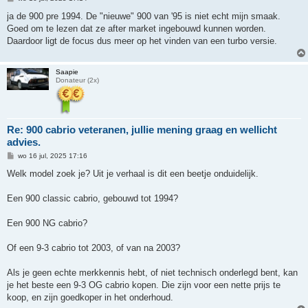
e
r
ja de 900 pre 1994. De "nieuwe" 900 van '95 is niet echt mijn smaak.
i
Goed om te lezen dat ze after market ingebouwd kunnen worden.
c
h
Daardoor ligt de focus dus meer op het vinden van een turbo versie.
t
Saapie
Donateur (2x)
Re: 900 cabrio veteranen, jullie mening graag en wellicht
advies.
B
wo 16 jul, 2025 17:16
e
r
Welk model zoek je? Uit je verhaal is dit een beetje onduidelijk.
i
c
h
Een 900 classic cabrio, gebouwd tot 1994?
t
Een 900 NG cabrio?
Of een 9-3 cabrio tot 2003, of van na 2003?
Als je geen echte merkkennis hebt, of niet technisch onderlegd bent, kan
je het beste een 9-3 OG cabrio kopen. Die zijn voor een nette prijs te
koop, en zijn goedkoper in het onderhoud.