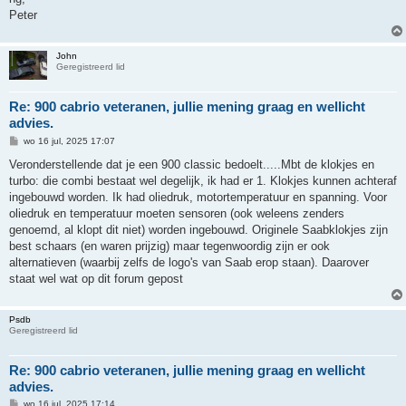
Peter
John
Geregistreerd lid
Re: 900 cabrio veteranen, jullie mening graag en wellicht
advies.
B
wo 16 jul, 2025 17:07
e
r
Veronderstellende dat je een 900 classic bedoelt.....Mbt de klokjes en
i
turbo: die combi bestaat wel degelijk, ik had er 1. Klokjes kunnen achteraf
c
h
ingebouwd worden. Ik had oliedruk, motortemperatuur en spanning. Voor
t
oliedruk en temperatuur moeten sensoren (ook weleens zenders
genoemd, al klopt dit niet) worden ingebouwd. Originele Saabklokjes zijn
best schaars (en waren prijzig) maar tegenwoordig zijn er ook
alternatieven (waarbij zelfs de logo's van Saab erop staan). Daarover
staat wel wat op dit forum gepost
Psdb
Geregistreerd lid
Re: 900 cabrio veteranen, jullie mening graag en wellicht
advies.
B
wo 16 jul, 2025 17:14