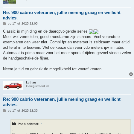
Re: 900 cabrio veteranen, jullie mening graag en wellicht
advies.
B
do 17 jul, 2025 22:05
e
r
Classic is mijn ding en de daaropvolgende series
i
Moet wel vermelden, goede roestarme zijn schaars. Veel verprutste
c
h
exemplaren dan weer niet. Combi fpt en meterset is zeldzaam maar altijd
t
achteraf in te bouwen. Wel de keuze dan voor vdo meters ipv imitatie.
Automaat is prima maar voor het meer sportief rijders gevoel vinden velen
de handgeschakelde fijner.
Neem je tijd en gebruik de mogelijkheid tot vooraf keuren.
Luthart
Geregistreerd lid
Re: 900 cabrio veteranen, jullie mening graag en wellicht
advies.
B
do 17 jul, 2025 22:35
e
r
i
Psdb schreef:
↑
c
h
.
t