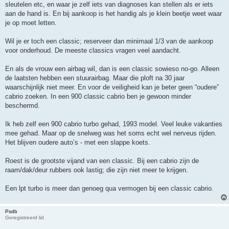
sleutelen etc, en waar je zelf iets van diagnoses kan stellen als er iets
aan de hand is. En bij aankoop is het handig als je klein beetje weet waar
je op moet letten.
Wil je er toch een classic; reserveer dan minimaal 1/3 van de aankoop
voor onderhoud. De meeste classics vragen veel aandacht.
En als de vrouw een airbag wil, dan is een classic sowieso no-go. Alleen
de laatsten hebben een stuurairbag. Maar die ploft na 30 jaar
waarschijnlijk niet meer. En voor de veiligheid kan je beter geen “oudere”
cabrio zoeken. In een 900 classic cabrio ben je gewoon minder
beschermd.
Ik heb zelf een 900 cabrio turbo gehad, 1993 model. Veel leuke vakanties
mee gehad. Maar op de snelweg was het soms echt wel nerveus rijden.
Het blijven oudere auto’s - met een slappe koets.
Roest is de grootste vijand van een classic. Bij een cabrio zijn de
raam/dak/deur rubbers ook lastig; die zijn niet meer te krijgen.
Een lpt turbo is meer dan genoeg qua vermogen bij een classic cabrio.
Psdb
Geregistreerd lid