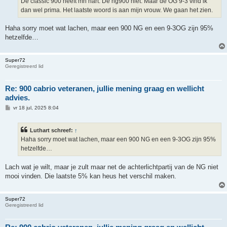
De classic 900 heeft mn hart. De ng900 niet. Maar de OG 9-3 vind ik
dan wel prima. Het laatste woord is aan mijn vrouw. We gaan het zien.
Haha sorry moet wat lachen, maar een 900 NG en een 9-3OG zijn 95%
hetzelfde…
Super72
Geregistreerd lid
Re: 900 cabrio veteranen, jullie mening graag en wellicht
advies.
B
vr 18 jul, 2025 8:04
e
r
i
Luthart schreef:
↑
c
h
Haha sorry moet wat lachen, maar een 900 NG en een 9-3OG zijn 95%
t
hetzelfde…
Lach wat je wilt, maar je zult maar net de achterlichtpartij van de NG niet
mooi vinden. Die laatste 5% kan heus het verschil maken.
Super72
Geregistreerd lid