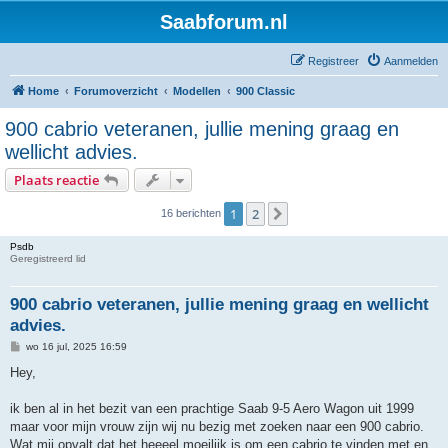
Saabforum.nl
Registreer
Aanmelden
Home
Forumoverzicht
Modellen
900 Classic
900 cabrio veteranen, jullie mening graag en
wellicht advies.
Plaats reactie
1
2
Volgende
16 berichten
Psdb
Geregistreerd lid
900 cabrio veteranen, jullie mening graag en wellicht
advies.
B
wo 16 jul, 2025 16:59
e
r
Hey,
i
c
h
ik ben al in het bezit van een prachtige Saab 9-5 Aero Wagon uit 1999
t
maar voor mijn vrouw zijn wij nu bezig met zoeken naar een 900 cabrio.
Wat mij opvalt dat het heeeel moeilijk is om een cabrio te vinden met en