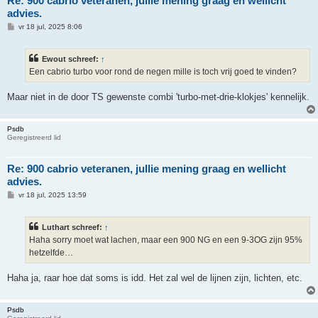
Re: 900 cabrio veteranen, jullie mening graag en wellicht
advies.
B
vr 18 jul, 2025 8:06
e
r
i
Ewout schreef:
↑
c
h
Een cabrio turbo voor rond de negen mille is toch vrij goed te vinden?
t
Maar niet in de door TS gewenste combi 'turbo-met-drie-klokjes' kennelijk.
Psdb
Geregistreerd lid
Re: 900 cabrio veteranen, jullie mening graag en wellicht
advies.
B
vr 18 jul, 2025 13:59
e
r
i
Luthart schreef:
↑
c
h
Haha sorry moet wat lachen, maar een 900 NG en een 9-3OG zijn 95%
t
hetzelfde…
Haha ja, raar hoe dat soms is idd. Het zal wel de lijnen zijn, lichten, etc.
Psdb