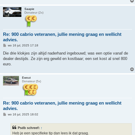
Saapie
Donateur (2x)
Re: 900 cabrio veteranen, jullie mening graag en wellicht
advies.
B
wo 16 jul, 2025 17:18
e
r
Die drie klokjes zijn altijd naderhand ingebouwd; was een optie vanaf de
i
dealer destijds. Ze zijn erg gewild en kostbaar; een set kost al snel 800
c
h
euro.
t
Ewout
Donateur (5x)
Re: 900 cabrio veteranen, jullie mening graag en wellicht
advies.
B
wo 16 jul, 2025 18:02
e
r
i
Psdb schreef:
↑
c
h
Heb je een specifieke tip dan lees ik dat graag.