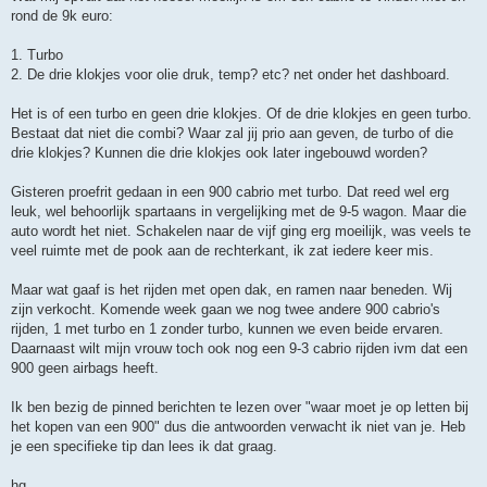
rond de 9k euro:
1. Turbo
2. De drie klokjes voor olie druk, temp? etc? net onder het dashboard.
Het is of een turbo en geen drie klokjes. Of de drie klokjes en geen turbo.
Bestaat dat niet die combi? Waar zal jij prio aan geven, de turbo of die
drie klokjes? Kunnen die drie klokjes ook later ingebouwd worden?
Gisteren proefrit gedaan in een 900 cabrio met turbo. Dat reed wel erg
leuk, wel behoorlijk spartaans in vergelijking met de 9-5 wagon. Maar die
auto wordt het niet. Schakelen naar de vijf ging erg moeilijk, was veels te
veel ruimte met de pook aan de rechterkant, ik zat iedere keer mis.
Maar wat gaaf is het rijden met open dak, en ramen naar beneden. Wij
zijn verkocht. Komende week gaan we nog twee andere 900 cabrio's
rijden, 1 met turbo en 1 zonder turbo, kunnen we even beide ervaren.
Daarnaast wilt mijn vrouw toch ook nog een 9-3 cabrio rijden ivm dat een
900 geen airbags heeft.
Ik ben bezig de pinned berichten te lezen over "waar moet je op letten bij
het kopen van een 900" dus die antwoorden verwacht ik niet van je. Heb
je een specifieke tip dan lees ik dat graag.
hg,