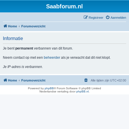
Saabforum.nl
Registreer
Aanmelden
Home
Forumoverzicht
Informatie
Je bent
permanent
verbannen van dit forum.
Neem contact op met een
beheerder
als je verwacht dat dit niet klopt.
Je IP-adres is verbannen.
Home
Forumoverzicht
Alle tijden zijn
UTC+02:00
Powered by
phpBB
® Forum Software © phpBB Limited
Nederlandse vertaling door
phpBB.nl
.