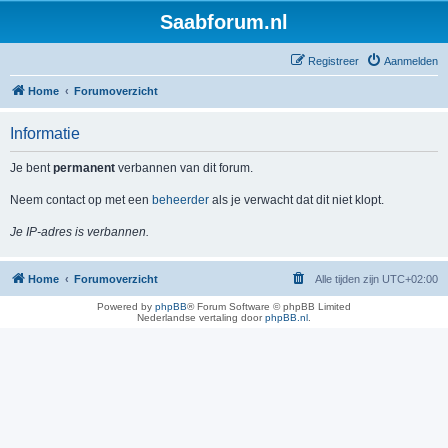
Saabforum.nl
Registreer
Aanmelden
Home
Forumoverzicht
Informatie
Je bent
permanent
verbannen van dit forum.
Neem contact op met een
beheerder
als je verwacht dat dit niet klopt.
Je IP-adres is verbannen.
Home
Forumoverzicht
Alle tijden zijn
UTC+02:00
Powered by
phpBB
® Forum Software © phpBB Limited
Nederlandse vertaling door
phpBB.nl
.