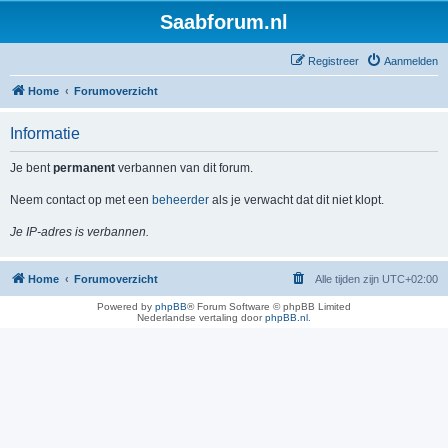
Saabforum.nl
Registreer
Aanmelden
Home
Forumoverzicht
Informatie
Je bent
permanent
verbannen van dit forum.
Neem contact op met een
beheerder
als je verwacht dat dit niet klopt.
Je IP-adres is verbannen.
Home
Forumoverzicht
Alle tijden zijn
UTC+02:00
Powered by
phpBB
® Forum Software © phpBB Limited
Nederlandse vertaling door
phpBB.nl
.