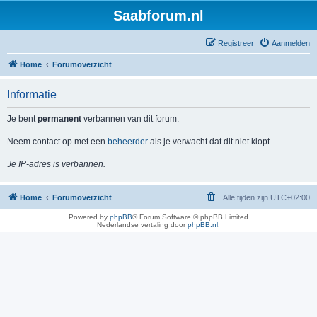
Saabforum.nl
Registreer
Aanmelden
Home
Forumoverzicht
Informatie
Je bent
permanent
verbannen van dit forum.
Neem contact op met een
beheerder
als je verwacht dat dit niet klopt.
Je IP-adres is verbannen.
Home
Forumoverzicht
Alle tijden zijn
UTC+02:00
Powered by
phpBB
® Forum Software © phpBB Limited
Nederlandse vertaling door
phpBB.nl
.