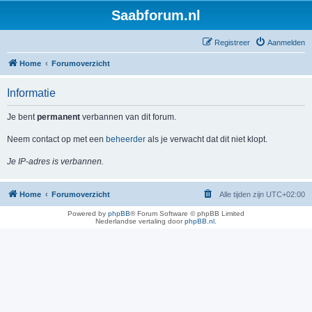
Saabforum.nl
Registreer
Aanmelden
Home
Forumoverzicht
Informatie
Je bent
permanent
verbannen van dit forum.
Neem contact op met een
beheerder
als je verwacht dat dit niet klopt.
Je IP-adres is verbannen.
Home
Forumoverzicht
Alle tijden zijn
UTC+02:00
Powered by
phpBB
® Forum Software © phpBB Limited
Nederlandse vertaling door
phpBB.nl
.