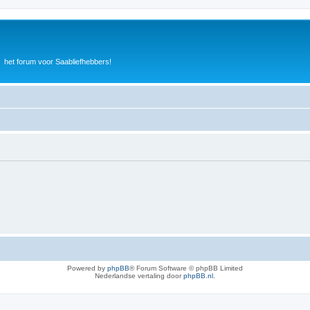
het forum voor Saabliefhebbers!
Powered by
phpBB
® Forum Software © phpBB Limited
Nederlandse vertaling door
phpBB.nl
.