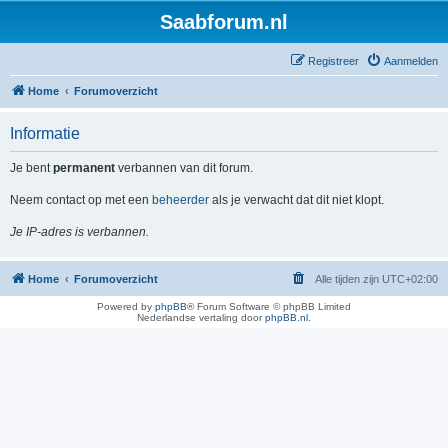
Saabforum.nl
Registreer
Aanmelden
Home
Forumoverzicht
Informatie
Je bent
permanent
verbannen van dit forum.
Neem contact op met een
beheerder
als je verwacht dat dit niet klopt.
Je IP-adres is verbannen.
Home
Forumoverzicht
Alle tijden zijn
UTC+02:00
Powered by
phpBB
® Forum Software © phpBB Limited
Nederlandse vertaling door
phpBB.nl
.