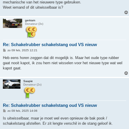
mechanische van het nieuwere type gebruiken.
Weet iemand of dit uitwisselbaar is?
gertram
Donateur (3x)
Re: Schakelrubber schakelstang oud VS nieuw
B
zo 09 feb, 2025 12:21
e
r
Heb eens horen zeggen dat dit mogelijk is. Maar het oude type rubber
i
gaat nooit kapot, ik zou hem niet wisselen voor het nieuwe type wat wel
c
h
kapot gaat.
t
Saapie
Donateur (2x)
Re: Schakelrubber schakelstang oud VS nieuw
B
zo 09 feb, 2025 14:06
e
r
Is uitwisselbaar, maar je moet wel even opnieuw de bak pook /
i
schakelstang afstellen. Er zit lengte verschil in de stang geloof ik.
c
h