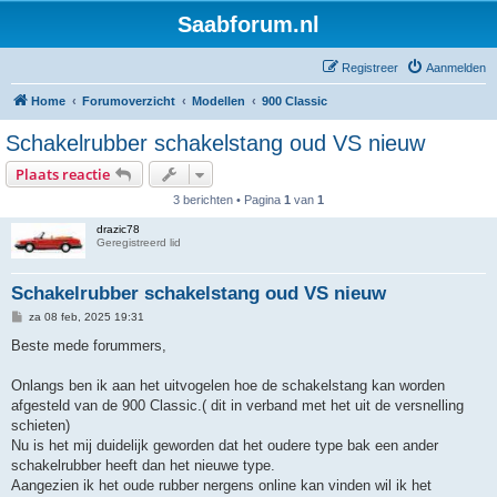
Saabforum.nl
Registreer
Aanmelden
Home
Forumoverzicht
Modellen
900 Classic
Schakelrubber schakelstang oud VS nieuw
Plaats reactie
3 berichten • Pagina
1
van
1
drazic78
Geregistreerd lid
Schakelrubber schakelstang oud VS nieuw
B
za 08 feb, 2025 19:31
e
r
Beste mede forummers,
i
c
h
Onlangs ben ik aan het uitvogelen hoe de schakelstang kan worden
t
afgesteld van de 900 Classic.( dit in verband met het uit de versnelling
schieten)
Nu is het mij duidelijk geworden dat het oudere type bak een ander
schakelrubber heeft dan het nieuwe type.
Aangezien ik het oude rubber nergens online kan vinden wil ik het