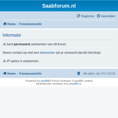
Saabforum.nl
Registreer
Aanmelden
Home
Forumoverzicht
Informatie
Je bent
permanent
verbannen van dit forum.
Neem contact op met een
beheerder
als je verwacht dat dit niet klopt.
Je IP-adres is verbannen.
Home
Forumoverzicht
Alle tijden zijn
UTC+02:00
Powered by
phpBB
® Forum Software © phpBB Limited
Nederlandse vertaling door
phpBB.nl
.