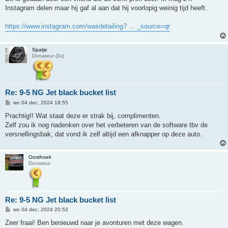
i
Instagram delen maar hij gaf al aan dat hij voorlopig weinig tijd heeft.
c
h
t
https://www.instagram.com/wasdetailing? ... _source=qr
Spatje
Donateur (3x)
Re: 9-5 NG Jet black bucket list
B
wo 04 dec, 2024 18:55
e
r
Prachtig!! Wat staat deze er strak bij, complimenten.
i
Zelf zou ik nog nadenken over het verbeteren van de software tbv de
c
h
versnellingsbak, dat vond ik zelf altijd een afknapper op deze auto.
t
Oosthoek
Donateur
Re: 9-5 NG Jet black bucket list
B
wo 04 dec, 2024 20:52
e
r
Zeer fraai! Ben benieuwd naar je avonturen met deze wagen.
i