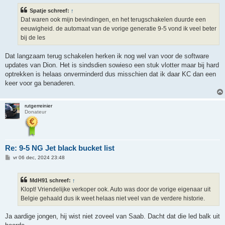
i
Spatje schreef:
↑
c
h
Dat waren ook mijn bevindingen, en het terugschakelen duurde een
t
eeuwigheid. de automaat van de vorige generatie 9-5 vond ik veel beter
bij de les
Dat langzaam terug schakelen herken ik nog wel van voor de software
updates van Dion. Het is sindsdien sowieso een stuk vlotter maar bij hard
optrekken is helaas onverminderd dus misschien dat ik daar KC dan een
keer voor ga benaderen.
rutgerreinier
Donateur
Re: 9-5 NG Jet black bucket list
B
vr 06 dec, 2024 23:48
e
r
i
MdH91 schreef:
↑
c
h
Klopt! Vriendelijke verkoper ook. Auto was door de vorige eigenaar uit
t
Belgie gehaald dus ik weet helaas niet veel van de verdere historie.
Ja aardige jongen, hij wist niet zoveel van Saab. Dacht dat die led balk uit