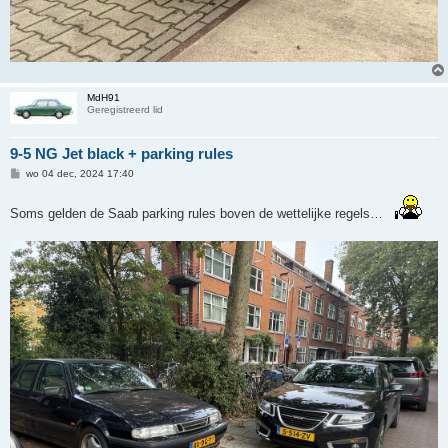
MdH91
Geregistreerd lid
9-5 NG Jet black + parking rules
B
wo 04 dec, 2024 17:40
e
r
i
Soms gelden de Saab parking rules boven de wettelijke regels…
c
h
t