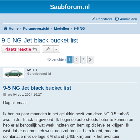
Saabforum.nl
Registreer
Aanmelden
Home
Forumoverzicht
Modellen
9-5 NG
9-5 NG Jet black bucket list
Plaats reactie
1
2
3
Volgende
40 berichten
MdH91
Geregistreerd lid
9-5 NG Jet black bucket list
B
wo 04 dec, 2024 16:27
e
r
Dag allemaal,
i
c
h
Ik ben nu paar maanden in het gelukkig bezit van deze NG 9-5 turbo6
t
xwd in Jet Black uitgevoerd. Ik begin de auto steeds beter te kennen en
heb er al behoorlijk wat werk inzitten om hem op dit level te krijgen. Ik
wist dat er cosmetisch werk aan zat toen ik hem kocht, maar in
combinatie met de lage KM stand (140k km) ben ik het avontuur