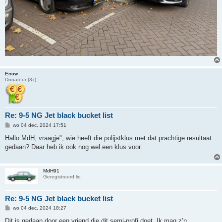
Errow
Donateur (3x)
Re: 9-5 NG Jet black bucket list
B
wo 04 dec, 2024 17:51
e
r
Hallo MdH, vraagje", wie heeft die polijstklus met dat prachtige resultaat
i
gedaan? Daar heb ik ook nog wel een klus voor.
c
h
t
MdH91
Geregistreerd lid
Re: 9-5 NG Jet black bucket list
B
wo 04 dec, 2024 18:27
e
r
Dit is gedaan door een vriend die dit semi-profi doet. Ik mag z’n