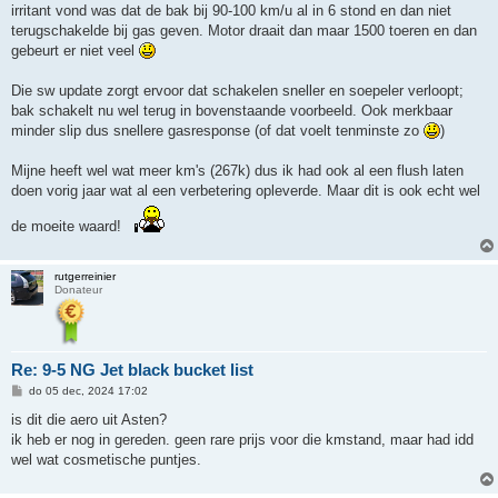
h
irritant vond was dat de bak bij 90-100 km/u al in 6 stond en dan niet
t
terugschakelde bij gas geven. Motor draait dan maar 1500 toeren en dan
gebeurt er niet veel
Die sw update zorgt ervoor dat schakelen sneller en soepeler verloopt;
bak schakelt nu wel terug in bovenstaande voorbeeld. Ook merkbaar
minder slip dus snellere gasresponse (of dat voelt tenminste zo
)
Mijne heeft wel wat meer km's (267k) dus ik had ook al een flush laten
doen vorig jaar wat al een verbetering opleverde. Maar dit is ook echt wel
de moeite waard!
rutgerreinier
Donateur
Re: 9-5 NG Jet black bucket list
B
do 05 dec, 2024 17:02
e
r
is dit die aero uit Asten?
i
ik heb er nog in gereden. geen rare prijs voor die kmstand, maar had idd
c
h
wel wat cosmetische puntjes.
t