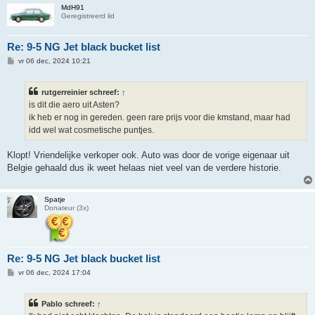
MdH91
Geregistreerd lid
Re: 9-5 NG Jet black bucket list
B
vr 06 dec, 2024 10:21
e
r
i
rutgerreinier schreef:
↑
c
h
is dit die aero uit Asten?
t
ik heb er nog in gereden. geen rare prijs voor die kmstand, maar had
idd wel wat cosmetische puntjes.
Klopt! Vriendelijke verkoper ook. Auto was door de vorige eigenaar uit
Belgie gehaald dus ik weet helaas niet veel van de verdere historie.
Spatje
Donateur (3x)
Re: 9-5 NG Jet black bucket list
B
vr 06 dec, 2024 17:04
e
r
i
Pablo schreef:
↑
c
h