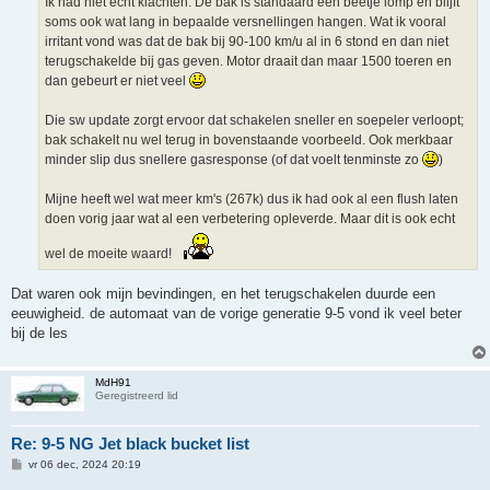
Ik had niet echt klachten. De bak is standaard een beetje lomp en blijft
t
soms ook wat lang in bepaalde versnellingen hangen. Wat ik vooral
irritant vond was dat de bak bij 90-100 km/u al in 6 stond en dan niet
terugschakelde bij gas geven. Motor draait dan maar 1500 toeren en
dan gebeurt er niet veel
Die sw update zorgt ervoor dat schakelen sneller en soepeler verloopt;
bak schakelt nu wel terug in bovenstaande voorbeeld. Ook merkbaar
minder slip dus snellere gasresponse (of dat voelt tenminste zo
)
Mijne heeft wel wat meer km's (267k) dus ik had ook al een flush laten
doen vorig jaar wat al een verbetering opleverde. Maar dit is ook echt
wel de moeite waard!
Dat waren ook mijn bevindingen, en het terugschakelen duurde een
eeuwigheid. de automaat van de vorige generatie 9-5 vond ik veel beter
bij de les
MdH91
Geregistreerd lid
Re: 9-5 NG Jet black bucket list
B
vr 06 dec, 2024 20:19
e
r