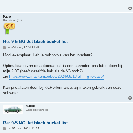
c
h
t
Pablo
Donateur (2x)
Re: 9-5 NG Jet black bucket list
B
wo 04 dec, 2024 21:49
e
r
Mooi exemplaar! Heb je ook foto's van het interieur?
i
c
h
Optimalisatie van de automaatbak is een aanrader; pas laten doen bij
t
mijn 2.0T (heeft dezelfde bak als de V6 toch?)
zie
https://www.mackanized.eu/2024/09/18/af ... g-release/
Kan je oa laten doen bij KCPerformance, zij maken gebruik van deze
software.
MdH91
Geregistreerd lid
Re: 9-5 NG Jet black bucket list
B
do 05 dec, 2024 11:24
e