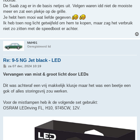
hoorde.
De Saab zag er in de basis netjes uit. Velgen waren idd niet de mooiste
meer en zat een plekje op de grille.
Je hebt hem mooi wat liefde gegeven
Ik heb toen nog licht getwijfeld om hem te kopen, maar zag het verbruik
niet zo zitten met de speedboot er achter.
MdH91
Geregistreerd lid
Re: 9-5 NG Jet black - LED
B
za 07 dec, 2024 10:19
e
r
Vervangen van mist & groot licht door LEDs
i
c
h
Dit was achteraf een vrij makkelijk klusje maar het was een beetje een
t
gok of alles storingsvrij zou werken.
Voor de mistlampen heb ik de volgende set gebruikt:
OSRAM LEDriving FL, H10, 9745CW, 12V.