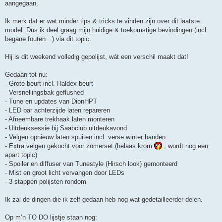
aangegaan.
Ik merk dat er wat minder tips & tricks te vinden zijn over dit laatste
model. Dus ik deel graag mijn huidige & toekomstige bevindingen (incl
begane fouten…) via dit topic.
Hij is dit weekend volledig gepolijst, wát een verschil maakt dat!
Gedaan tot nu:
- Grote beurt incl. Haldex beurt
- Versnellingsbak geflushed
- Tune en updates van DionHPT
- LED bar achterzijde laten repareren
- Afneembare trekhaak laten monteren
- Uitdeuksessie bij Saabclub uitdeukavond
- Velgen opnieuw laten spuiten incl. verse winter banden
- Extra velgen gekocht voor zomerset (helaas krom
, wordt nog een
apart topic)
- Spoiler en diffuser van Tunestyle (Hirsch look) gemonteerd
- Mist en groot licht vervangen door LEDs
- 3 stappen polijsten rondom
Ik zal de dingen die ik zelf gedaan heb nog wat gedetailleerder delen.
Op m’n TO DO lijstje staan nog: