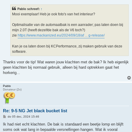
r
i
Pablo schreef:
↑
c
h
Mooi exemplaar! Heb je ook foto's van het interieur?
t
Optimalisatie van de automaatbak is een aanrader; pas laten doen bij
mijn 2.0T (heeft dezelfde bak als de V6 toch?)
zie
https://www.mackanized.eu/2024/09/18/af ... g-release/
Kan je oa laten doen bij KCPerformance, zij maken gebruik van deze
software.
Thanks voor de tip! Wat waren jouw klachten met de bak? Ik heb eigenlijk
geen klachten bij normaal gebruik, alleen bij hard optrekken gaat het
horkerig...
Pablo
Donateur (2x)
Re: 9-5 NG Jet black bucket list
B
do 05 dec, 2024 15:46
e
r
Ik had niet echt klachten. De bak is standaard een beetje lomp en blijft
i
soms ook wat lang in bepaalde versnellingen hangen. Wat ik vooral
c