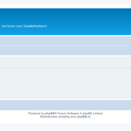
het forum voor Saabliefhebbers!
Powered by
phpBB
® Forum Software © phpBB Limited
Nederlandse vertaling door
phpBB.nl
.