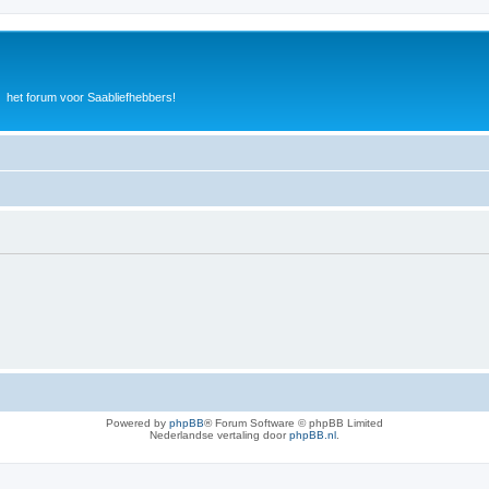
het forum voor Saabliefhebbers!
Powered by
phpBB
® Forum Software © phpBB Limited
Nederlandse vertaling door
phpBB.nl
.