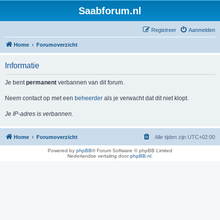
Saabforum.nl
Registreer
Aanmelden
Home
Forumoverzicht
Informatie
Je bent
permanent
verbannen van dit forum.
Neem contact op met een
beheerder
als je verwacht dat dit niet klopt.
Je IP-adres is verbannen.
Home
Forumoverzicht
Alle tijden zijn
UTC+02:00
Powered by
phpBB
® Forum Software © phpBB Limited
Nederlandse vertaling door
phpBB.nl
.