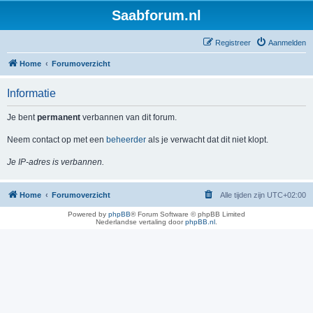
Saabforum.nl
Registreer
Aanmelden
Home
Forumoverzicht
Informatie
Je bent
permanent
verbannen van dit forum.
Neem contact op met een
beheerder
als je verwacht dat dit niet klopt.
Je IP-adres is verbannen.
Home
Forumoverzicht
Alle tijden zijn
UTC+02:00
Powered by
phpBB
® Forum Software © phpBB Limited
Nederlandse vertaling door
phpBB.nl
.