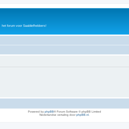
het forum voor Saabliefhebbers!
Powered by
phpBB
® Forum Software © phpBB Limited
Nederlandse vertaling door
phpBB.nl
.