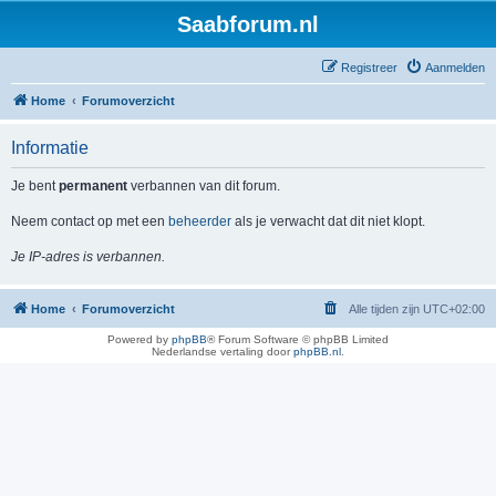
Saabforum.nl
Registreer
Aanmelden
Home
Forumoverzicht
Informatie
Je bent
permanent
verbannen van dit forum.
Neem contact op met een
beheerder
als je verwacht dat dit niet klopt.
Je IP-adres is verbannen.
Home
Forumoverzicht
Alle tijden zijn
UTC+02:00
Powered by
phpBB
® Forum Software © phpBB Limited
Nederlandse vertaling door
phpBB.nl
.