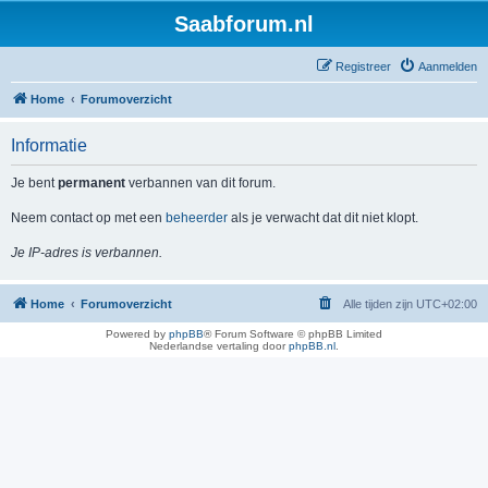
Saabforum.nl
Registreer
Aanmelden
Home
Forumoverzicht
Informatie
Je bent
permanent
verbannen van dit forum.
Neem contact op met een
beheerder
als je verwacht dat dit niet klopt.
Je IP-adres is verbannen.
Home
Forumoverzicht
Alle tijden zijn
UTC+02:00
Powered by
phpBB
® Forum Software © phpBB Limited
Nederlandse vertaling door
phpBB.nl
.