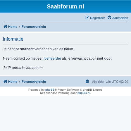
Saabforum.nl
Registreer
Aanmelden
Home
Forumoverzicht
Informatie
Je bent
permanent
verbannen van dit forum.
Neem contact op met een
beheerder
als je verwacht dat dit niet klopt.
Je IP-adres is verbannen.
Home
Forumoverzicht
Alle tijden zijn
UTC+02:00
Powered by
phpBB
® Forum Software © phpBB Limited
Nederlandse vertaling door
phpBB.nl
.