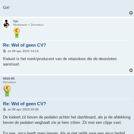
Grt!
Vyv
Moderator + Donateur
Re: Wel of geen CV?
B
zo 09 apr, 2023 14:14
e
r
Kiekert is het merk/producent van de relaisdoos die de deursloten
i
aanstuurt.
c
h
t
9000-95
Donateur
Re: Wel of geen CV?
B
zo 09 apr, 2023 16:28
e
r
De kiekert zit boven de pedalen achter het dashboard, als je de afdekking
i
boven de pedalen weghaalt zie je hem zitten. Zit met een clipje vast.
c
h
t
En nee, airco heeft geen lampje. Als je niet gelijk naar een airco bedrijf