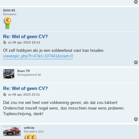
h
t
9000-95
Donateur
Re: Wel of geen CV?
B
zo 09 apr, 2023 19:14
e
r
Of zelf hobbyen als je een soldeerbout vast kan houden.
i
viewtopic.php?f=47&t=107441&start=0
c
h
t
Bram TR
Geregistreerd lid
Re: Wel of geen CV?
B
zo 09 apr, 2023 20:21
e
r
Dat zou me wel heel veel voldoening geven, als dat zou lukken!
i
Onderschat mezelf nogal eens, dus misschien maar eens proberen.
c
h
Topbeschrijving, dank!
t
vel0city
Donateur (2x)