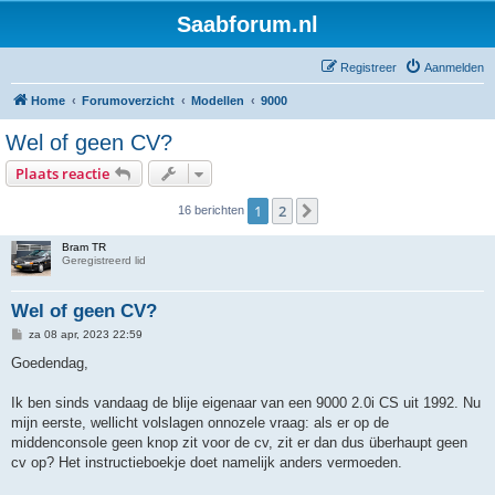
Saabforum.nl
Registreer
Aanmelden
Home
Forumoverzicht
Modellen
9000
Wel of geen CV?
Plaats reactie
1
2
Volgende
16 berichten
Bram TR
Geregistreerd lid
Wel of geen CV?
B
za 08 apr, 2023 22:59
e
r
Goedendag,
i
c
h
Ik ben sinds vandaag de blije eigenaar van een 9000 2.0i CS uit 1992. Nu
t
mijn eerste, wellicht volslagen onnozele vraag: als er op de
middenconsole geen knop zit voor de cv, zit er dan dus überhaupt geen
cv op? Het instructieboekje doet namelijk anders vermoeden.