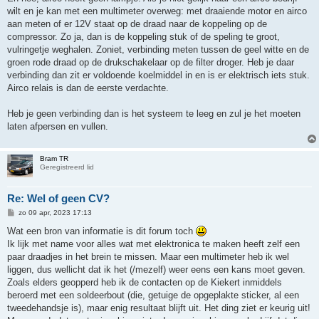
wilt en je kan met een multimeter overweg: met draaiende motor en airco
aan meten of er 12V staat op de draad naar de koppeling op de
compressor. Zo ja, dan is de koppeling stuk of de speling te groot,
vulringetje weghalen. Zoniet, verbinding meten tussen de geel witte en de
groen rode draad op de drukschakelaar op de filter droger. Heb je daar
verbinding dan zit er voldoende koelmiddel in en is er elektrisch iets stuk.
Airco relais is dan de eerste verdachte.
Heb je geen verbinding dan is het systeem te leeg en zul je het moeten
laten afpersen en vullen.
Bram TR
Geregistreerd lid
Re: Wel of geen CV?
B
zo 09 apr, 2023 17:13
e
r
Wat een bron van informatie is dit forum toch
i
Ik lijk met name voor alles wat met elektronica te maken heeft zelf een
c
h
paar draadjes in het brein te missen. Maar een multimeter heb ik wel
t
liggen, dus wellicht dat ik het (/mezelf) weer eens een kans moet geven.
Zoals elders geopperd heb ik de contacten op de Kiekert inmiddels
beroerd met een soldeerbout (die, getuige de opgeplakte sticker, al een
tweedehandsje is), maar enig resultaat blijft uit. Het ding ziet er keurig uit!