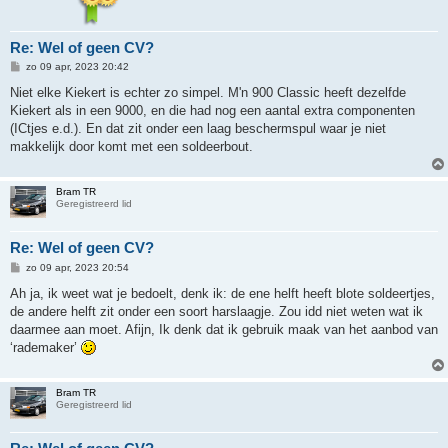
Re: Wel of geen CV?
B
zo 09 apr, 2023 20:42
e
r
Niet elke Kiekert is echter zo simpel. M'n 900 Classic heeft dezelfde
i
Kiekert als in een 9000, en die had nog een aantal extra componenten
c
h
(ICtjes e.d.). En dat zit onder een laag beschermspul waar je niet
t
makkelijk door komt met een soldeerbout.
Bram TR
Geregistreerd lid
Re: Wel of geen CV?
B
zo 09 apr, 2023 20:54
e
r
Ah ja, ik weet wat je bedoelt, denk ik: de ene helft heeft blote soldeertjes,
i
de andere helft zit onder een soort harslaagje. Zou idd niet weten wat ik
c
h
daarmee aan moet. Afijn, Ik denk dat ik gebruik maak van het aanbod van
t
‘rademaker’
Bram TR
Geregistreerd lid