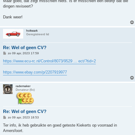
Maar goed, dat zegt misschien niets. Is er misschien een bedrijf dat die
dingen reviseert?
Dank weer!
holtwark
Geregistreerd lid
Re: Wel of geen CV?
B
zo 09 apr, 2023 17:59
e
r
https://www.ecu-rc.nl/Control/8073/9529 ... ect/?tid=2
i
c
h
https://www.ebay.com/p/2207919977
t
rademaker
Donateur (6x)
Re: Wel of geen CV?
B
zo 09 apr, 2023 18:53
e
r
Ter info, ik heb gebruikte en goed geteste Kiekerts op voorraad in
i
Amersfoort.
c