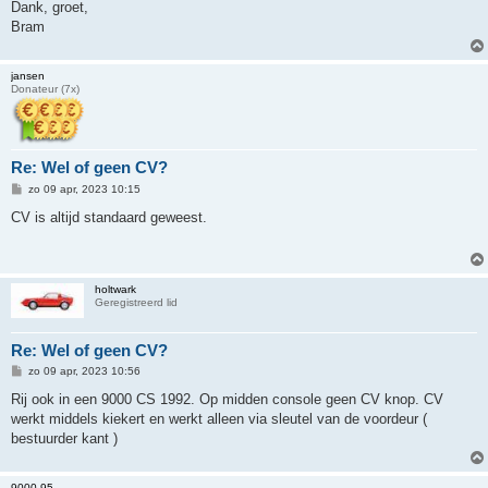
Dank, groet,
Bram
jansen
Donateur (7x)
Re: Wel of geen CV?
B
zo 09 apr, 2023 10:15
e
r
CV is altijd standaard geweest.
i
c
h
t
holtwark
Geregistreerd lid
Re: Wel of geen CV?
B
zo 09 apr, 2023 10:56
e
r
Rij ook in een 9000 CS 1992. Op midden console geen CV knop. CV
i
werkt middels kiekert en werkt alleen via sleutel van de voordeur (
c
h
bestuurder kant )
t
9000-95