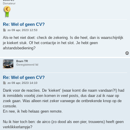
Donateur
Re: Wel of geen CV?
B
zo 09 apr, 2023 12:53
e
r
Als-ie het niet doet: check de zekering. Is die heel, dan is waarschijnlijk
i
je kiekert stuk. Of het contactje in het slot. Je hebt geen
c
h
afstandsbediening?
t
Bram TR
Geregistreerd lid
Re: Wel of geen CV?
B
zo 09 apr, 2023 14:10
e
r
Dank voor de reacties. De ‘kiekert’ (waar komt die naam vandaan?!) had
i
ik inmiddels voorbij zien komen in veel posts, dus daar zal ik naar op
c
h
zoek gaan. Was alleen niet zeker vanwege de ontbrekende knop op de
t
console.
En nee, ik heb helaas geen remote.
Nu ik hier toch ben: de airco (zo dood als een pier, trouwens) heeft geen
verklikkerlampje?