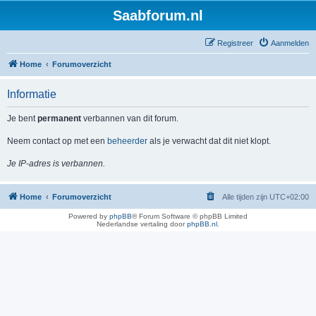
Saabforum.nl
Registreer
Aanmelden
Home
Forumoverzicht
Informatie
Je bent
permanent
verbannen van dit forum.
Neem contact op met een
beheerder
als je verwacht dat dit niet klopt.
Je IP-adres is verbannen.
Home
Forumoverzicht
Alle tijden zijn
UTC+02:00
Powered by
phpBB
® Forum Software © phpBB Limited
Nederlandse vertaling door
phpBB.nl
.