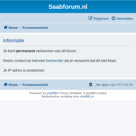
Saabforum.nl
Registreer
Aanmelden
Home
Forumoverzicht
Informatie
Je bent
permanent
verbannen van dit forum.
Neem contact op met een
beheerder
als je verwacht dat dit niet klopt.
Je IP-adres is verbannen.
Home
Forumoverzicht
Alle tijden zijn
UTC+02:00
Powered by
phpBB
® Forum Software © phpBB Limited
Nederlandse vertaling door
phpBB.nl
.