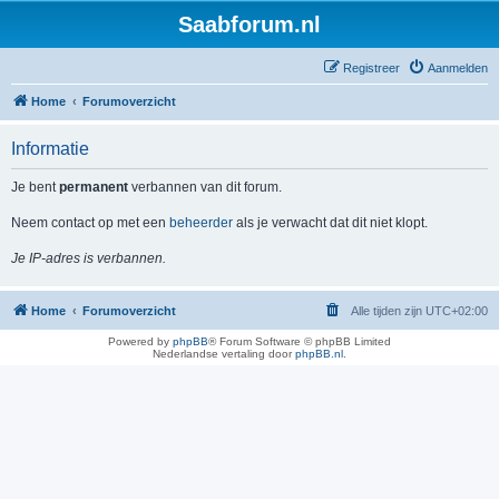
Saabforum.nl
Registreer
Aanmelden
Home
Forumoverzicht
Informatie
Je bent
permanent
verbannen van dit forum.
Neem contact op met een
beheerder
als je verwacht dat dit niet klopt.
Je IP-adres is verbannen.
Home
Forumoverzicht
Alle tijden zijn
UTC+02:00
Powered by
phpBB
® Forum Software © phpBB Limited
Nederlandse vertaling door
phpBB.nl
.