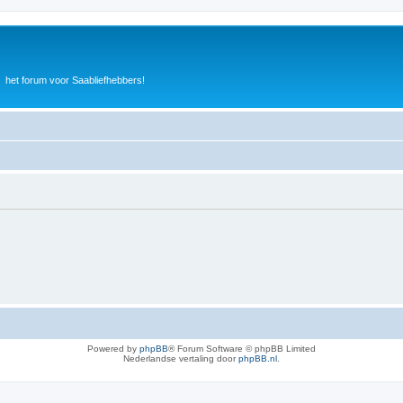
het forum voor Saabliefhebbers!
Powered by
phpBB
® Forum Software © phpBB Limited
Nederlandse vertaling door
phpBB.nl
.