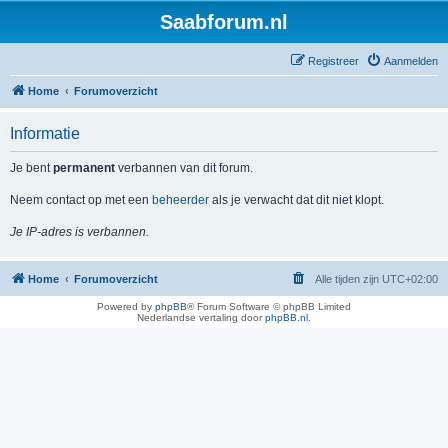
Saabforum.nl
Registreer
Aanmelden
Home
Forumoverzicht
Informatie
Je bent
permanent
verbannen van dit forum.
Neem contact op met een
beheerder
als je verwacht dat dit niet klopt.
Je IP-adres is verbannen.
Home
Forumoverzicht
Alle tijden zijn
UTC+02:00
Powered by
phpBB
® Forum Software © phpBB Limited
Nederlandse vertaling door
phpBB.nl
.